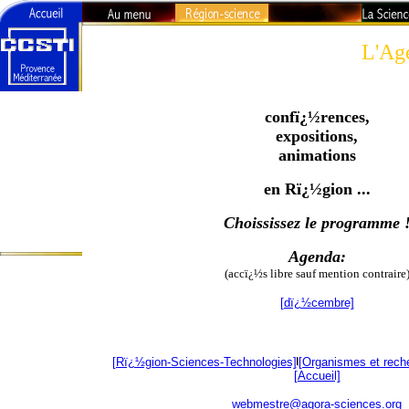
L'Ag
Rï¿½gion-
Sciences -
confï¿½rences,
Technologies
expositions,
animations
La recherche en
PACA
en Rï¿½gion ...
Universitï¿½s
Choississez le programme 
L'Agenda du
Curieux
Agenda:
(accï¿½s libre sauf mention contraire
[dï¿½cembre]
[Rï¿½gion-Sciences-Technologies]
[Organismes et rech
[Accueil]
webmestre@agora-sciences.org