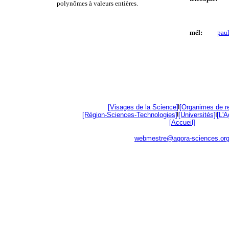
polynômes à valeurs entières.
mél:
pau
[Visages de la Science]
[Organimes de r
[Région-Sciences-Technologies]
[Universités]
[L'
[Accueil]
webmestre@agora-sciences.or