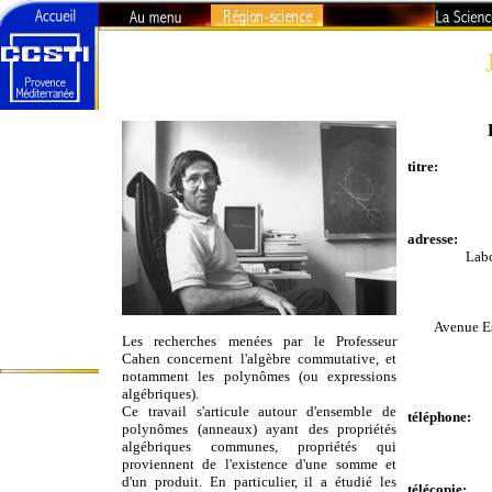
Région-
Sciences -
Technologies
titre:
La recherche en
PACA
adresse:
Visages de la
Science
Labo
Organismes de
recherche
Universités
Avenue E
Les recherches menées par le Professeur
L'Agenda du
Cahen concernent l'algèbre commutative, et
Curieux
notamment les polynômes (ou expressions
algébriques).
Ce travail s'articule autour d'ensemble de
téléphone:
polynômes (anneaux) ayant des propriétés
algébriques communes, propriétés qui
proviennent de l'existence d'une somme et
d'un produit. En particulier, il a étudié les
télécopie: