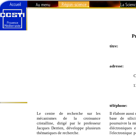
Région-
Pr
Sciences -
Technologies
titre:
La recherche en
PACA
adresse:
Visages de la
Science
Organismes de
C
recherche
Universités
1
L'Agenda du
Curieux
téléphone:
Le centre de recherche sur les
Il élabore aussi 
mécanismes de la croissance
base de silic
cristalline, dirigé par le professeur
poursuivre la m
Jacques Derrien, développe plusieurs
éléctroniques 
thématiques de recherche.
l'electronique 