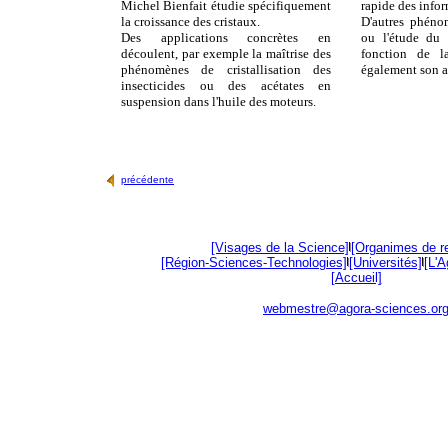
Michel Bienfait étudie spécifiquement
rapide des infor
la croissance des cristaux.
D'autres phéno
Des applications concrètes en
ou l'étude du 
découlent, par exemple la maîtrise des
fonction de la
phénomènes de cristallisation des
également son a
insecticides ou des acétates en
suspension dans l'huile des moteurs.
précédente
[Visages de la Science]
[Organimes de r
[Région-Sciences-Technologies]
[Universités]
[L'
[Accueil]
webmestre@agora-sciences.or