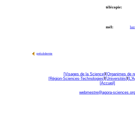
télécopie:
mél:
la
précédente
[Visages de la Science]
[Organimes de r
[Région-Sciences-Technologies]
[Universités]
[L'
[Accueil]
webmestre@agora-sciences.or