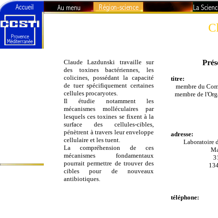
C
Région-
Sciences -
Claude Lazdunski travaille sur
Prés
Technologies
des toxines bactériennes, les
colicines, possédant la capacité
titre:
La recherche en
de tuer spécifiquement certaines
membre du Comi
PACA
cellules procaryotes.
membre de l'Org
Il étudie notamment les
Visages de la
mécanismes molléculaires par
Science
lesquels ces toxines se fixent à la
Organismes de
recherche
surface des cellules-cibles,
pénètrent à travers leur enveloppe
adresse:
Universités
cellulaire et les tuent.
Laboratoire 
La compréhension de ces
Ma
L'Agenda du
mécanismes fondamentaux
3
Curieux
pourrait permettre de trouver des
134
cibles pour de nouveaux
antibiotiques.
téléphone: