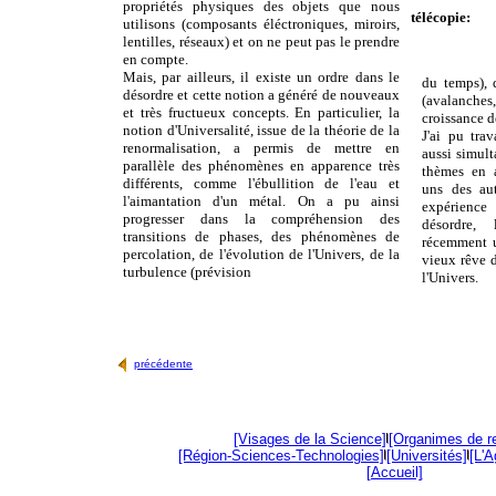
propriétés physiques des objets que nous
télécopie:
utilisons (composants éléctroniques, miroirs,
lentilles, réseaux) et on ne peut pas le prendre
en compte.
Mais, par ailleurs, il existe un ordre dans le
du temps), 
désordre et cette notion a généré de nouveaux
(avalanches,
et très fructueux concepts. En particulier, la
croissance d
notion d'Universalité, issue de la théorie de la
J'ai pu trav
renormalisation, a permis de mettre en
aussi simult
parallèle des phénomènes en apparence très
thèmes en a
différents, comme l'ébullition de l'eau et
uns des aut
l'aimantation d'un métal. On a pu ainsi
expérience
progresser dans la compréhension des
désordre, 
transitions de phases, des phénomènes de
récemment u
percolation, de l'évolution de l'Univers, de la
vieux rêve 
turbulence (prévision
l'Univers.
précédente
[Visages de la Science]
[Organimes de r
[Région-Sciences-Technologies]
[Universités]
[L'
[Accueil]