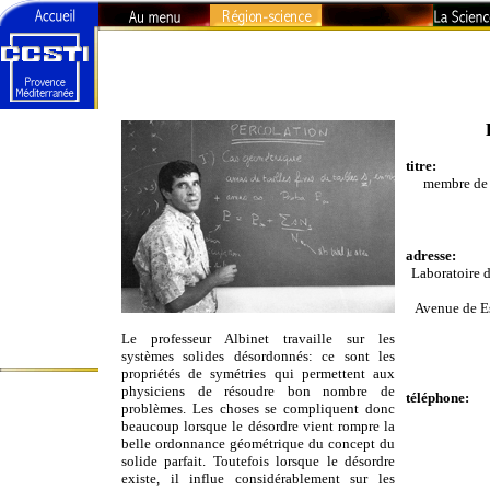
Région-
Sciences -
Technologies
titre:
membre de
La recherche en
PACA
Visages de la
Science
adresse:
Organismes de
Laboratoire 
recherche
Universités
Avenue de E
Le professeur Albinet travaille sur les
L'Agenda du
systèmes solides désordonnés: ce sont les
Curieux
propriétés de symétries qui permettent aux
physiciens de résoudre bon nombre de
téléphone:
problèmes. Les choses se compliquent donc
beaucoup lorsque le désordre vient rompre la
belle ordonnance géométrique du concept du
solide parfait. Toutefois lorsque le désordre
existe, il influe considérablement sur les