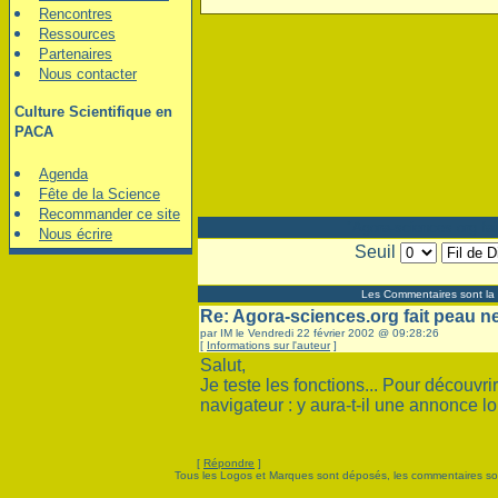
Rencontres
Ressources
Partenaires
Nous contacter
Culture Scientifique en
PACA
Agenda
Fête de la Science
Recommander ce site
"Agora-sciences.org fai
Nous écrire
Seuil
Les Commentaires sont la 
Re: Agora-sciences.org fait peau n
par IM le Vendredi 22 février 2002 @ 09:28:26
[
Informations sur l'auteur
]
Salut,
Je teste les fonctions... Pour découvr
navigateur : y aura-t-il une annonce 
[
Répondre
]
Tous les Logos et Marques sont déposés, les commentaires sont