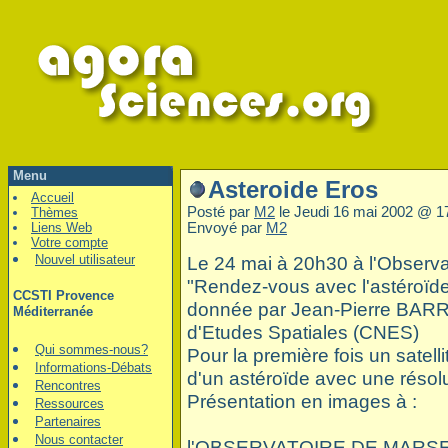
Menu
Asteroide Eros
Accueil
Posté par
M2
le Jeudi 16 mai 2002 @ 1
Thèmes
Liens Web
Envoyé par
M2
Votre compte
Nouvel utilisateur
Le 24 mai à 20h30 à l'Observa
"Rendez-vous avec l'astéroï
CCSTI Provence
donnée par Jean-Pierre BARR
Méditerranée
d'Etudes Spatiales (CNES)
Qui sommes-nous?
Pour la première fois un satelli
Informations-Débats
d'un astéroïde avec une réso
Rencontres
Présentation en images à :
Ressources
Partenaires
Nous contacter
l'OBSERVATOIRE DE MARSE