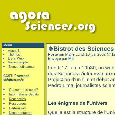
Menu
Bistrot des Sciences 
Accueil
Posté par
M2
le Lundi 10 juin 2002 @ 1
Thèmes
Liens Web
Envoyé par
M2
Votre compte
Nouvel utilisateur
Lundi 17 juin à 19h30, au web b
des Sciences s'intéresse aux o
CCSTI Provence
Projection d'un film et débat a
Méditerranée
Pedro Lima, journalistes scient
Qui sommes-nous?
Informations-Débats
Rencontres
Les énigmes de l'Univers
Ressources
Partenaires
Quelle est la structure de l'U
Nous contacter