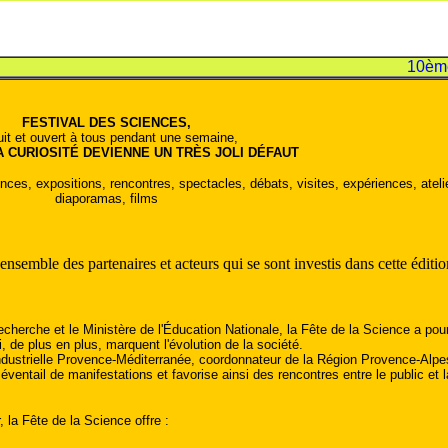
10ème
FESTIVAL DES SCIENCES,
uit et ouvert à tous pendant une semaine,
 CURIOSITÉ DEVIENNE UN TRÈS JOLI DÉFAUT
ces, expositions, rencontres, spectacles, débats, visites, expériences, ateli
diaporamas, films
semble des partenaires et acteurs qui se sont investis dans cette édit
echerche et le Ministère de l'Éducation Nationale, la Fête de la Science a pour
, de plus en plus, marquent l'évolution de la société.
ndustrielle Provence-Méditerranée, coordonnateur de la Région Provence-Alpes-
entail de manifestations et favorise ainsi des rencontres entre le public et l
 la Fête de la Science offre :