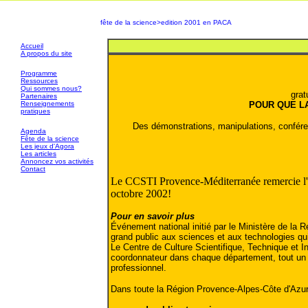
fête de la science>edition 2001 en PACA
Accueil
A propos du site
P
rogramme
Ressources
Qui sommes nous?
grat
Partenaires
Renseignements
POUR QUE LA
pratiques
Des démonstrations, manipulations, conféren
Agenda
Fête de la science
Les jeux d'Agora
Les articles
Annoncez vos activités
Contact
Le CCSTI Provence-Méditerranée remercie l'en
octobre 2002!
Pour en savoir plus
Événement national initié par le Ministère de la R
grand public aux sciences et aux technologies qui
Le Centre de Culture Scientifique, Technique et I
coordonnateur dans chaque département, tout un év
professionnel.
Dans toute la Région Provence-Alpes-Côte d'Azur,