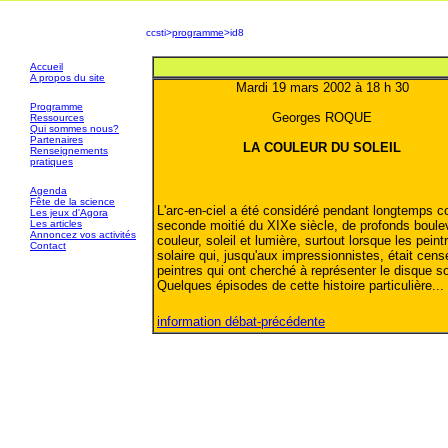
ccsti>
programme
>id8
Accueil
A propos du site
Mardi 19 mars 2002 à 18 h 30
P
rogramme
Georges ROQUE
Ressources
Qui sommes nous?
Partenaires
LA COULEUR DU SOLEIL
Renseignements
pratiques
Agenda
Fête de la science
L'arc-en-ciel a été considéré pendant longtemps 
Les jeux d'Agora
Les articles
seconde moitié du XIXe siècle, de profonds boule
Annoncez vos activités
couleur, soleil et lumière, surtout lorsque les pei
Contact
solaire qui, jusqu'aux impressionnistes, était censé
peintres qui ont cherché à représenter le disque so
Quelques épisodes de cette histoire particulière...
information débat-précédente