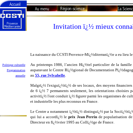
Invitation ï¿½ mieux conna
Invitation ...
La naissance du CCSTI Provence-Mï¿½diterranï¿½e a eu lieu l
Un peu d'histoire
Au printemps 1986, l’ancien Hï¿½tel particulier de la famille
Politique culturelle
auparavant le Centre Rï¿½gional de Documentation Pï¿½dagogiq
Programmation
au
55, rue Sylvabelle
.
annuelle
Le CCSTI et
Malgrï¿½ l'exiguï¿½tï¿½ de ses locaux, des moyens financiers
ses partenaires
de 6 ï¿½ 7 permanents seulement, les orientations choisies p
activitï¿½ l'ont conduit ï¿½ figurer parmi les organismes de cul
Informations
et industrielle les plus reconnus en France.
pratiques
Le Centre a notamment ï¿½tï¿½ distinguï¿½ par la Sociï¿½tï¿
qui lui a accordï¿½ le
prix Jean Perrin
de popularisation de
Directeur en fï¿½vrier 1995 au Collï¿½ge de France.