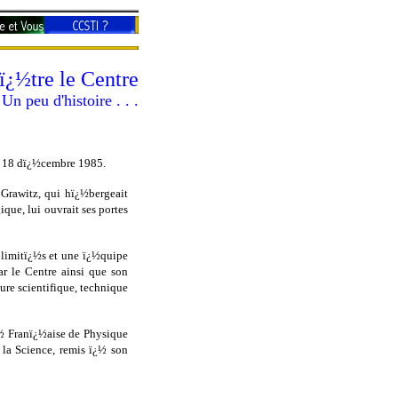
ï¿½tre le Centre
Un peu d'histoire . . .
e 18 dï¿½cembre 1985.
 Grawitz, qui hï¿½bergeait
ue, lui ouvrait ses portes
 limitï¿½s et une ï¿½quipe
ar le Centre ainsi que son
ture scientifique, technique
½ Franï¿½aise de Physique
 la Science, remis ï¿½ son