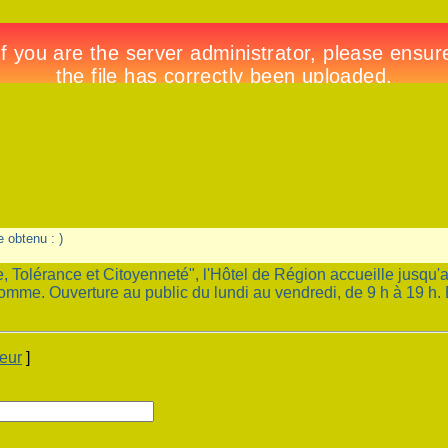
e obtenu : )
, Tolérance et Citoyenneté", l'Hôtel de Région accueille jusqu'
mme. Ouverture au public du lundi au vendredi, de 9 h à 19 h. E
teur
]