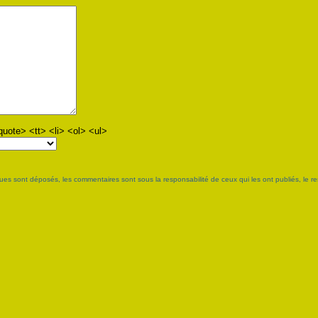
ote> <tt> <li> <ol> <ul>
es sont déposés, les commentaires sont sous la responsabilité de ceux qui les ont publiés, le 