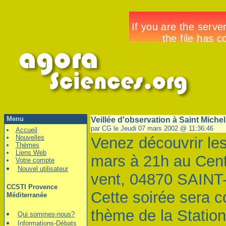
Menu
Veillée d'observation à Saint Michel
par CG le Jeudi 07 mars 2002 @ 11:36:46
Accueil
Nouvelles
Venez découvrir les
Thèmes
Liens Web
mars à 21h au Cent
Votre compte
Nouvel utilisateur
vent, 04870 SAIN
CCSTI Provence
Cette soirée sera 
Méditerranée
thème de la Station
Qui sommes-nous?
Informations-Débats