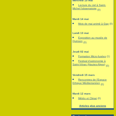
Mercredi 15 mai
Lecture du ciel à Saint-
Michel l'observatoire
(0)
Mardi 14 mai
Mois de mai animé à Gap
(0)
Lundi 13 mai
Exposition au musée de
Quinson
(0)
Jeudi 02 mai
Formation Micro-fusées
(1)
Festival d’astronomie à
Saint-Véran (Hautes-Alpes)
(0)
Vendredi 15 mars
Rencontres de l'Espace
Ethique Méditerranéen
(0)
Mardi 12 mars
Météo et Climat
(0)
Articles plus anciens