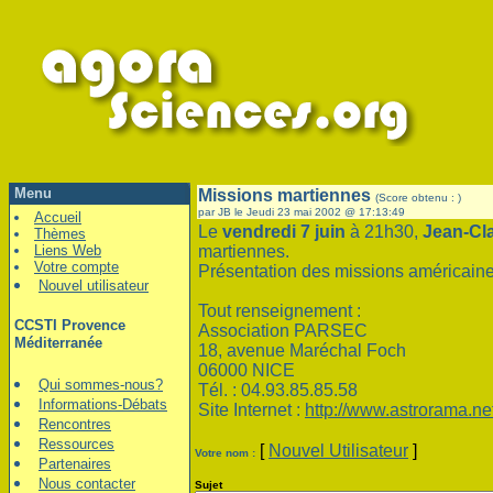
Menu
Missions martiennes
(Score obtenu : )
par JB le Jeudi 23 mai 2002 @ 17:13:49
Accueil
Le
vendredi 7 juin
à 21h30,
Jean-C
Thèmes
Liens Web
martiennes.
Votre compte
Présentation des missions américaine
Nouvel utilisateur
Tout renseignement :
CCSTI Provence
Association PARSEC
Méditerranée
18, avenue Maréchal Foch
06000 NICE
Qui sommes-nous?
Tél. : 04.93.85.85.58
Informations-Débats
Site Internet :
http://www.astrorama.ne
Rencontres
Ressources
[
Nouvel Utilisateur
]
Votre nom :
Partenaires
Nous contacter
Sujet