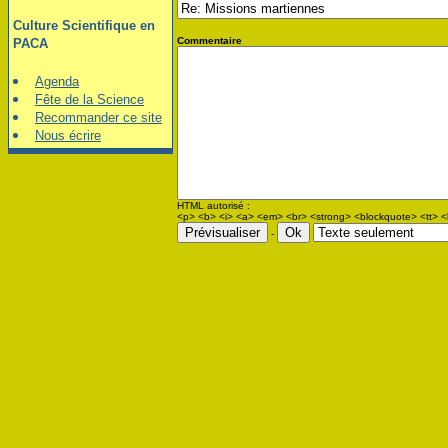
Culture Scientifique en
Commentaire
PACA
Agenda
Fête de la Science
Recommander ce site
Nous écrire
HTML autorisé :
<p> <b> <i> <a> <em> <br> <strong> <blockquote> <tt> <l
-