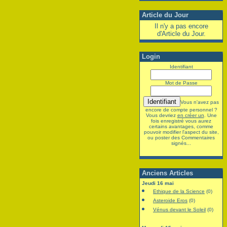
Article du Jour
Il n'y a pas encore
d'Article du Jour.
Login
Identifiant
Mot de Passe
Vous n'avez pas
encore de compte personnel ?
Vous devriez
en créer un
. Une
fois enregistré vous aurez
certains avantages, comme
pouvoir modifier l'aspect du site,
ou poster des Commentaires
signés...
Anciens Articles
Jeudi 16 mai
Ethique de la Science
(0)
Asteroide Eros
(0)
Vénus devant le Soleil
(0)