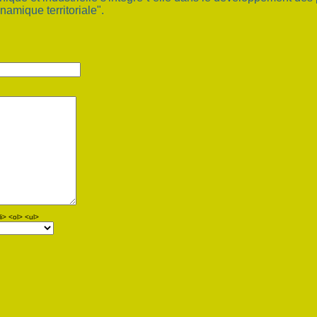
namique territoriale".
i> <ol> <ul>