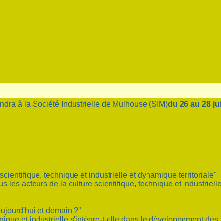
dra à la Société Industrielle de Mulhouse (SIM)
du 26 au 28 ju
entifique, technique et industrielle et dynamique territoriale"
s les acteurs de la culture scientifique, technique et industriell
ujourd'hui et demain ?”
ique et industrielle s'intègre-t-elle dans le développement des po