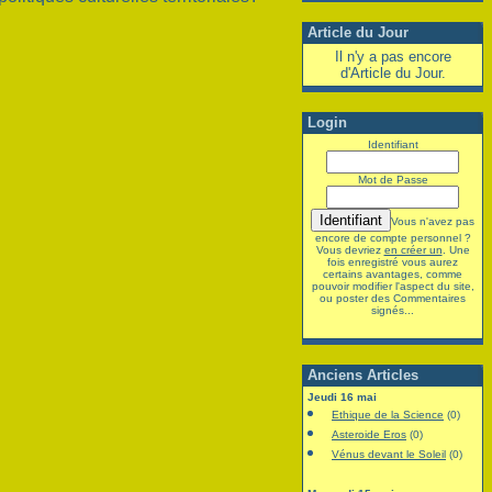
Article du Jour
Il n'y a pas encore
d'Article du Jour.
Login
Identifiant
Mot de Passe
Vous n'avez pas
encore de compte personnel ?
Vous devriez
en créer un
. Une
fois enregistré vous aurez
certains avantages, comme
pouvoir modifier l'aspect du site,
ou poster des Commentaires
signés...
Anciens Articles
Jeudi 16 mai
Ethique de la Science
(0)
Asteroide Eros
(0)
Vénus devant le Soleil
(0)