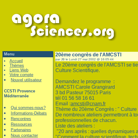
Menu
20ème congrès de l'AMCSTI
par JB le Lundi 27 mai 2002 @ 16:05:44
Accueil
Le 20ème congrès de l'AMCSTI se tien
Thèmes
Liens Web
Culture Scientifique.
Votre compte
Nouvel utilisateur
Demandez le programme :
AMCSTI Carole Grangirard
CCSTI Provence
3 bd Pasteur 75015 Paris
Méditerranée
tél 01 56 58 16 61
Email :
amcsti@cnam.fr
Qui sommes-nous?
Thème du 20ème Congrès : " Culture sci
Informations-Débats
De nombreux ateliers permettront à tou
Rencontres
professionnelles de chacun.
Ressources
Liste des ateliers :
Partenaires
"20 ans après : quelles dynamiques a
Nous contacter
"Comment la culture scientifique, techn