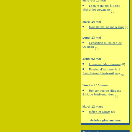
Mercredi 15 mai
Lecture du ciel à Saint-
Michel l'observatoire
(0)
Mardi 14 mai
Mois de mai animé à Gap
(0)
Lundi 13 mai
Exposition au musée de
Quinson
(0)
Jeudi 02 mai
Formation Micro-fusées
(0)
Festival d’astronomie à
Saint-Véran (Hautes-Alpes)
(0)
Vendredi 15 mars
Rencontres de l'Espace
Ethique Méditerranéen
(0)
Mardi 12 mars
Météo et Climat
(0)
Articles plus anciens