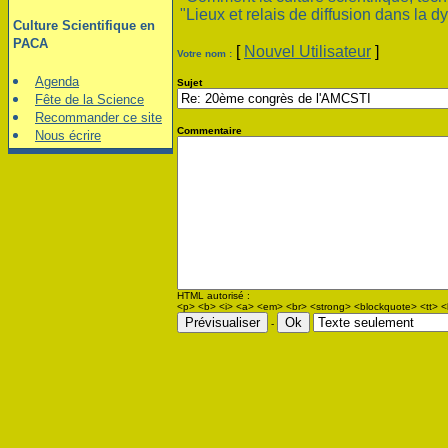
"Lieux et relais de diffusion dans la dy
Culture Scientifique en
PACA
[
Nouvel Utilisateur
]
Votre nom :
Agenda
Sujet
Fête de la Science
Recommander ce site
Commentaire
Nous écrire
HTML autorisé :
<p> <b> <i> <a> <em> <br> <strong> <blockquote> <tt> <l
-