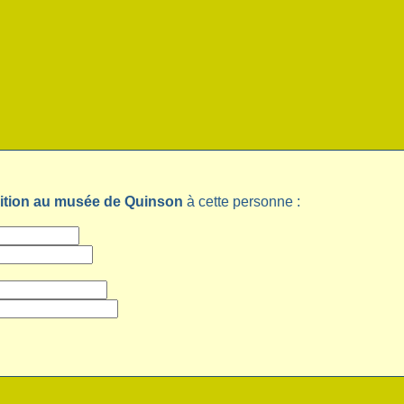
ition au musée de Quinson
à cette personne :