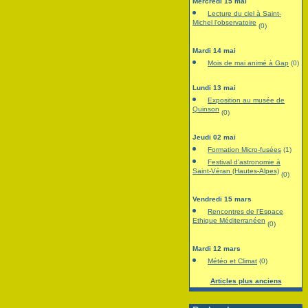
Mercredi 15 mai
Lecture du ciel à Saint-
Michel l'observatoire
(0)
Mardi 14 mai
Mois de mai animé à Gap
(0)
Lundi 13 mai
Exposition au musée de
Quinson
(0)
Jeudi 02 mai
Formation Micro-fusées
(1)
Festival d’astronomie à
Saint-Véran (Hautes-Alpes)
(0)
Vendredi 15 mars
Rencontres de l'Espace
Ethique Méditerranéen
(0)
Mardi 12 mars
Météo et Climat
(0)
Articles plus anciens