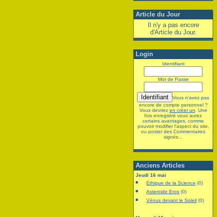
Article du Jour
Il n'y a pas encore
d'Article du Jour.
Login
Identifiant
Mot de Passe
Vous n'avez pas
encore de compte personnel ?
Vous devriez
en créer un
. Une
fois enregistré vous aurez
certains avantages, comme
pouvoir modifier l'aspect du site,
ou poster des Commentaires
signés...
Anciens Articles
Jeudi 16 mai
Ethique de la Science
(0)
Asteroide Eros
(0)
Vénus devant le Soleil
(0)