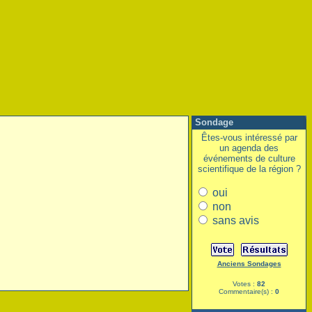
Sondage
Êtes-vous intéressé par
un agenda des
événements de culture
scientifique de la région ?
oui
non
sans avis
Anciens Sondages
Votes :
82
Commentaire(s) :
0