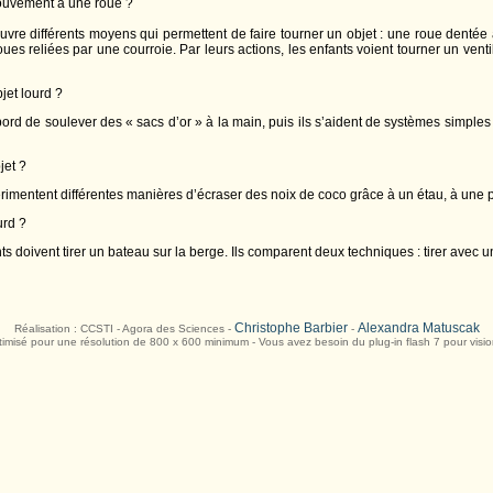
ouvement à une roue ?
vre différents moyens qui permettent de faire tourner un objet : une roue dentée
roues reliées par une courroie. Par leurs actions, les enfants voient tourner un ven
jet lourd ?
abord de soulever des « sacs d’or » à la main, puis ils s’aident de systèmes simples :
jet ?
érimentent différentes manières d’écraser des noix de coco grâce à un étau, à une p
urd ?
nts doivent tirer un bateau sur la berge. Ils comparent deux techniques : tirer avec u
Christophe Barbier
Alexandra Matuscak
Réalisation : CCSTI - Agora des Sciences -
-
timisé pour une résolution de 800 x 600 minimum - Vous avez besoin du plug-in flash 7 pour visio