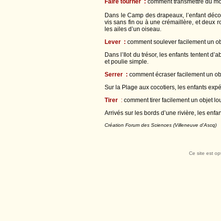
Faire tourner :
comment transmettre du m
Dans le Camp des drapeaux, l’enfant décou
vis sans fin ou à une crémaillère, et deux 
les ailes d’un oiseau.
Lever
:
comment soulever facilement un ob
Dans l’Ilot du trésor, les enfants tentent d’
et poulie simple.
Serrer
:
comment écraser facilement un ob
Sur la Plage aux cocotiers, les enfants exp
Tirer
:
comment tirer facilement un objet lo
Arrivés sur les bords d’une rivière, les enfa
Création Forum des Sciences (Villeneuve d'Ascq)
Ce site est op