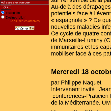
sur l’ensemble de la pl
Au-delà des dérapages m
potentiels face à l’éve
Inscription
Desinscription
« espagnole » ? De quel
Consulter les archives
nouvelles maladies infe
Ce cycle de quatre conf
de Marseille-Luminy (CI
immunitaires et les cap
mobiliser face à ces pa
Mercredi 18 octobr
par Philippe Naquet
Intervenant invité : Je
conférences-Praticien H
de la Méditerranée, 