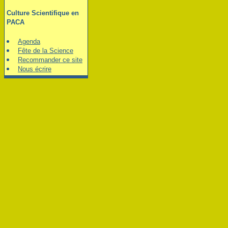
Culture Scientifique en
PACA
Agenda
Fête de la Science
Recommander ce site
Nous écrire