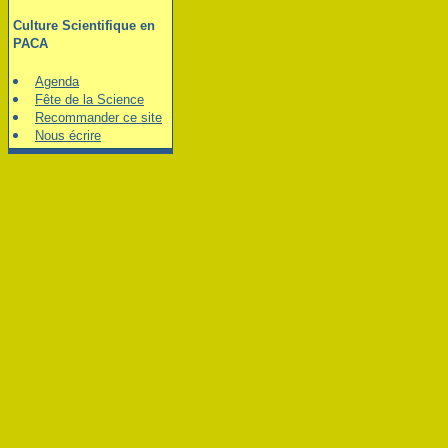
Culture Scientifique en
PACA
Agenda
Fête de la Science
Recommander ce site
Nous écrire