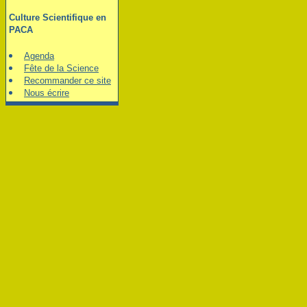
Culture Scientifique en
PACA
Agenda
Fête de la Science
Recommander ce site
Nous écrire