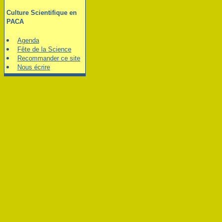
Culture Scientifique en
PACA
Agenda
Fête de la Science
Recommander ce site
Nous écrire