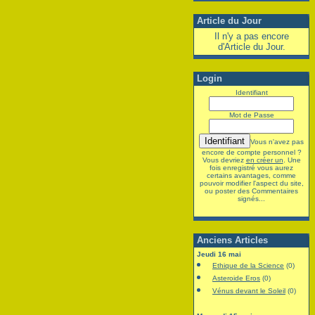
Article du Jour
Il n'y a pas encore
d'Article du Jour.
Login
Identifiant
Mot de Passe
Vous n'avez pas
encore de compte personnel ?
Vous devriez
en créer un
. Une
fois enregistré vous aurez
certains avantages, comme
pouvoir modifier l'aspect du site,
ou poster des Commentaires
signés...
Anciens Articles
Jeudi 16 mai
Ethique de la Science
(0)
Asteroide Eros
(0)
Vénus devant le Soleil
(0)