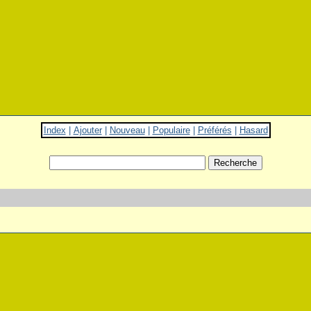
Index
|
Ajouter
|
Nouveau
|
Populaire
|
Préférés
|
Hasard