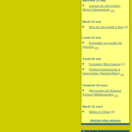
Mercredi 15 mai
Lecture du ciel à Saint-
Michel l'observatoire
(0)
Mardi 14 mai
Mois de mai animé à Gap
(0)
Lundi 13 mai
Exposition au musée de
Quinson
(0)
Jeudi 02 mai
Formation Micro-fusées
(1)
Festival d’astronomie à
Saint-Véran (Hautes-Alpes)
(0)
Vendredi 15 mars
Rencontres de l'Espace
Ethique Méditerranéen
(0)
Mardi 12 mars
Météo et Climat
(0)
Articles plus anciens