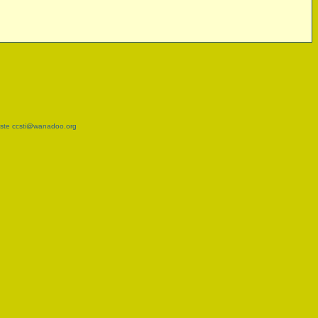
este
ccsti@wanadoo.org