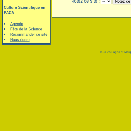
Notez ce site :
Culture Scientifique en
PACA
Agenda
Fête de la Science
Recommander ce site
Nous écrire
Tous les Logos et Marq