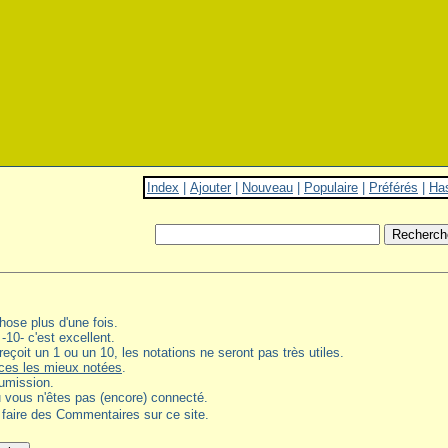
Index
|
Ajouter
|
Nouveau
|
Populaire
|
Préférés
|
Ha
ose plus d'une fois.
 -10- c'est excellent.
 reçoit un 1 ou un 10, les notations ne seront pas très utiles.
ces les mieux notées
.
oumission.
u vous n'êtes pas (encore) connecté.
 faire des Commentaires sur ce site.