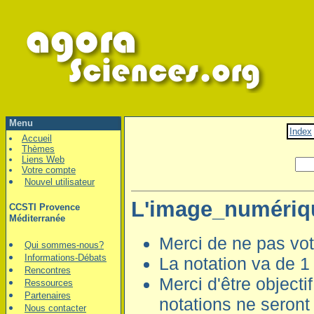
Menu
Index
Accueil
Thèmes
Liens Web
Votre compte
Nouvel utilisateur
L'image_numériq
CCSTI Provence
Méditerranée
Merci de ne pas vot
Qui sommes-nous?
Informations-Débats
La notation va de 1 à
Rencontres
Merci d'être objecti
Ressources
Partenaires
notations ne seront 
Nous contacter