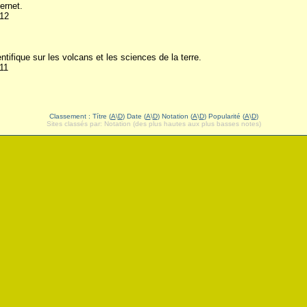
ternet.
12
ntifique sur les volcans et les sciences de la terre.
11
Classement : Títre (
A
\
D
) Date (
A
\
D
) Notation (
A
\
D
) Popularité (
A
\
D
)
Sites classés par: Notation (des plus hautes aux plus basses notes)