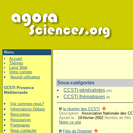
Menu
Accueil
Thèmes
Liens Web
Votre compte
Nouvel utilisateur
Sous-catégories
CCSTI Provence
CCSTI généralistes
(26)
Méditerranée
CCSTI thématiques
(9)
Qui sommes-nous?
la réunion des CCSTI
Informations-Débats
Description :
Association Nationale des CC
Rencontres
Ajouté le :
19-février-2002
Nombre de Hits 
Ressources
Noter ce site
Partenaires
Nous contacter
Fête de l'Internet