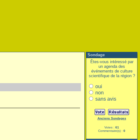
Sondage
Êtes-vous intéressé par
un agenda des
événements de culture
scientifique de la région ?
oui
non
sans avis
Anciens Sondages
Votes :
61
Commentaire(s) :
0