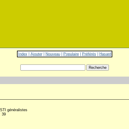
Index
|
Ajouter
|
Nouveau
|
Populaire
|
Préférés
|
Hasard
STI généralistes
:
39