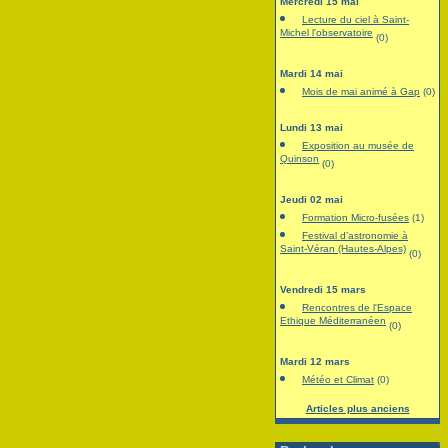
Mercredi 15 mai
Lecture du ciel à Saint-
Michel l'observatoire
(0)
Mardi 14 mai
Mois de mai animé à Gap
(0)
Lundi 13 mai
Exposition au musée de
Quinson
(0)
Jeudi 02 mai
Formation Micro-fusées
(1)
Festival d’astronomie à
Saint-Véran (Hautes-Alpes)
(0)
Vendredi 15 mars
Rencontres de l'Espace
Ethique Méditerranéen
(0)
Mardi 12 mars
Météo et Climat
(0)
Articles plus anciens