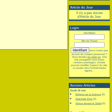
Article du Jour
Il n'y a pas encore
d'Article du Jour.
Login
Identifiant
Mot de Passe
Vous n'avez pas
encore de compte personnel ?
Vous devriez
en créer un
. Une
fois enregistré vous aurez
certains avantages, comme
pouvoir modifier l'aspect du site,
ou poster des Commentaires
signés...
Anciens Articles
Jeudi 16 mai
Ethique de la Science
(0)
Asteroide Eros
(0)
Vénus devant le Soleil
(0)