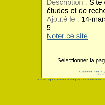
Description :
Site 
études et de rech
Ajouté le :
14-mar
5
Noter ce site
Sélectionner la p
Classement : Títre (
A
\
D
Sites c
Tous les Logos et Marques sont déposés, les commentaires sont