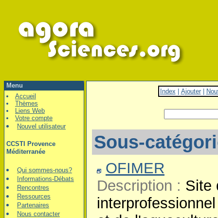
Menu
Index
|
Ajouter
|
Nou
Accueil
Thèmes
Liens Web
Votre compte
Nouvel utilisateur
Sous-catégor
CCSTI Provence
Méditerranée
OFIMER
Qui sommes-nous?
Informations-Débats
Description :
Site 
Rencontres
Ressources
interprofessionnel
Partenaires
Nous contacter