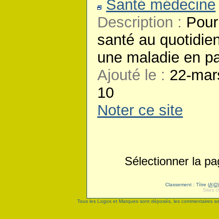
Santé médecine
Description :
Pour 
santé au quotidien
une maladie en par
Ajouté le :
22-mar
10
Noter ce site
Sélectionner la 
Classement : Títre (
A
\
D
Sites c
Tous les Logos et Marques sont déposés, les commentaires sont