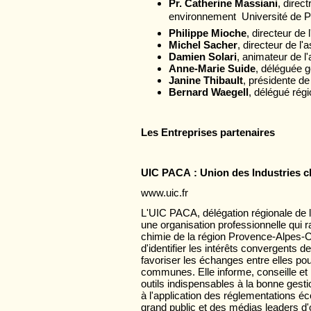
Pr. Catherine Massiani
, direc
environnement  Université de 
Philippe Mioche
, directeur de
Michel Sacher
, directeur de l
Damien Solari
, animateur de l
Anne-Marie Suide
, déléguée 
Janine Thibault
, présidente de
Bernard Waegell
, délégué rég
Les Entreprises partenaires
UIC PACA : Union des Industries 
www.uic.fr
L'UIC PACA, délégation régionale de 
une organisation professionnelle qui 
chimie de la région Provence-Alpes-C
d'identifier les intérêts convergents d
favoriser les échanges entre elles pou
communes. Elle informe, conseille et 
outils indispensables à la bonne ges
à l'application des réglementations é
grand public et des médias leaders d'o