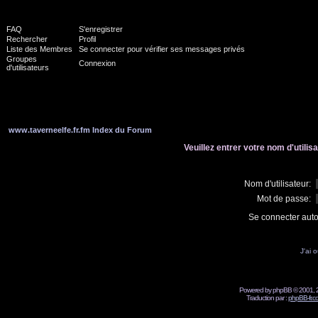
FAQ
S'enregistrer
Rechercher
Profil
Liste des Membres
Se connecter pour vérifier ses messages privés
Groupes
Connexion
d'utilisateurs
www.taverneelfe.fr.fm Index du Forum
Veuillez entrer votre nom d'utili
Nom d'utilisateur:
Mot de passe:
Se connecter aut
J'ai 
Powered by phpBB © 2001, 2
Traduction par :
phpBB-fr.c