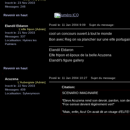
Inscrit le: 23 Nov 2003
Messages: 246
Revenir en haut
Posté le: 11 Jan 2004 9:09
Sujet du message:
Elandil Eldaron
L'elfe fripon [Admin]
Inscrit le: 21 Nov 2003
cool un concours ouvert à tout le monde
Messages: 337
Bon avec Reg on va plancher sur une elfe portugai
Localisation: Hyères les
Palmiers
_________________
Elandil Eldaron
Elfe fripon et époux de la belle Acuzena
Elandil's figure gallery
Revenir en haut
Posté le: 11 Jan 2004 10:27
Sujet du message:
Acuzena
L'Aubergiste [Admin]
Inscrit le: 22 Nov 2003
Citation:
Messages: 409
SCENARIO IMAGINAIRE
Localisation: Sylverymoon
*Eleve Acuzena rend son devoir, pardon, son de
*Fox-sensei devient légèrement vert*
"Mais, enfin, Acu! On avait dit un visage d'ELFE