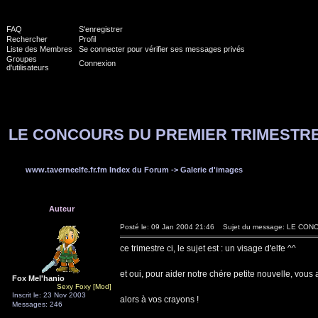
FAQ
S'enregistrer
Rechercher
Profil
Liste des Membres
Se connecter pour vérifier ses messages privés
Groupes
Connexion
d'utilisateurs
LE CONCOURS DU PREMIER TRIMESTR
www.taverneelfe.fr.fm Index du Forum
->
Galerie d'images
Auteur
Posté le: 09 Jan 2004 21:46
Sujet du message: LE CO
ce trimestre ci, le sujet est : un visage d'elfe ^^
et oui, pour aider notre chére petite nouvelle, vous 
Fox Mel'hanio
Sexy Foxy [Mod]
Inscrit le: 23 Nov 2003
alors à vos crayons !
Messages: 246