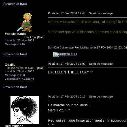
Revenir en haut
Posté le: 17 Fév 2004 12:44
Sujet du message:
comme vous avez pu le constater, j'ai changé le tir
supposant que vous êtes tous au moins aussi occup
Fox Mel'hanio
_________________
Sexy Foxy [Mod]
Inscrit le: 23 Nov 2003
Messages: 246
Dernière édition par Fox Mel'hanio le 17 Fév 2004 22:53; édi
Revenir en haut
Posté le: 17 Fév 2004 18:07
Sujet du message:
Odallie
Dessines moi la lune... [Mod]
Inscrit le: 29 Nov 2003
EXCELLENTE IDEE FOXY ^^
Messages: 108
Localisation: Aubagne
Revenir en haut
Posté le: 17 Fév 2004 19:17
Sujet du message:
Ca marche pour moi aussi!
Merci Fox. ^_^
Reg, qui sent que l'inspiration vient enfin (pourquo
^_^°
Reg Mirkaos