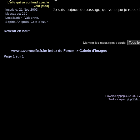
L'elfe qui se confond avec le
_________________
vent [Mod]
Je suis toujours de passage, qui veut que je reste d
Inscrit le: 21 Nov 2003
Messages: 269
Localisation: Valbonne,
Sophia-Antipolis, Cote d'Azur
Revenir en haut
Montrer les messages depuis:
www.taverneelfe.fr.fm Index du Forum
->
Galerie d'images
Page
1
sur
1
Powered by phpBB © 2001, 2
Traduction par :
phpBB-fr.c