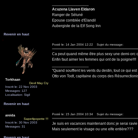
_________________
Acuzena Llaven Eldaron
Ranger de Séluné
Epouse comblée d'Elandil
Aubergiste de la Elf Song Inn
Revenir en haut
Posté le: 14 Jan 2004 12:22
Sujet du message:
Ca peut quand même être plus sexy une demi-orc qu'
Enfin faut aimer les femmes qui ont de la poigne!!!!
_________________
"Quand soufflent les vents du destin, tout ce qui est
Otto von Todt, capitaine du corps des Résurrectioni
Torkhaan
Devil May Cry
Inscrit le: 22 Nov 2003
Messages: 127
Localisation: Sigil
Revenir en haut
Posté le: 15 Jan 2004 10:34
Sujet du message:
areida
Saperlipopette !!!
Inscrit le: 30 Nov 2003
Je suis en vacances maintenant donc je serai ravie 
Messages: 31
Mais seulement le visage ou une elfe entière???
Revenir en haut