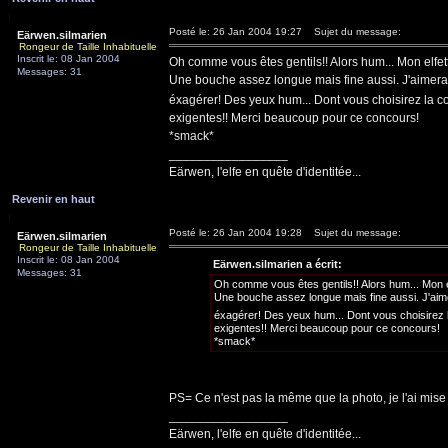
Posté le: 26 Jan 2004 19:27
Sujet du message:
Eärwen.silmarien
Rongeur de Taille Inhabituelle
Inscrit le: 08 Jan 2004
Oh comme vous êtes gentils!! Alors hum... Mon elfett
Messages: 31
Une bouche assez longue mais fine aussi. J'aimerais
éxagérer! Des yeux hum... Dont vous choisirez la cou
exigentes!! Merci beaucoup pour ce concours!
*smack*
_________________
Eärwen, l'elfe en quête d'identitée...
Revenir en haut
Posté le: 26 Jan 2004 19:28
Sujet du message:
Eärwen.silmarien
Rongeur de Taille Inhabituelle
Inscrit le: 08 Jan 2004
Eärwen.silmarien a écrit:
Messages: 31
Oh comme vous êtes gentils!! Alors hum... Mon elf
Une bouche assez longue mais fine aussi. J'aimer
éxagérer! Des yeux hum... Dont vous choisirez la
exigentes!! Merci beaucoup pour ce concours!
*smack*
PS= Ce n'est pas la même que la photo, je l'ai mise
_________________
Eärwen, l'elfe en quête d'identitée...