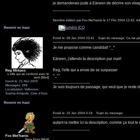
je demanderais juste à Eärwen de décrire son vis
_________________
Dernière édition par Fox Mel'hanio le 17 Fév 2004 12:42; édi
Revenir en haut
Posté le: 09 Jan 2004 23:41
Sujet du message: Ca me pla
Je me propose comme candidat! ^_^
Eärwen, j'attends ta description par mail!
Reg, l'elfe qui a envie de se surpasser
Reg Mirkaos
L'elfe qui se confond avec le
^_^°
vent [Mod]
_________________
Inscrit le: 21 Nov 2003
Messages: 269
Je suis toujours de passage, qui veut que je reste d
Localisation: Valbonne,
Sophia-Antipolis, Cote d'Azur
Revenir en haut
Posté le: 10 Jan 2004 0:18
Sujet du message:
autant la mettre ici la description, comme ça tout le
_________________
Fox Mel'hanio
Sexy Foxy [Mod]