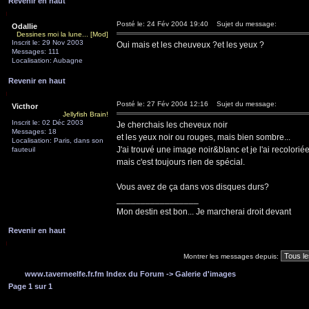
Revenir en haut
Posté le: 24 Fév 2004 19:40
Sujet du message:
Odallie
Dessines moi la lune... [Mod]
Inscrit le: 29 Nov 2003
Oui mais et les cheuveux ?et les yeux ?
Messages: 111
Localisation: Aubagne
Revenir en haut
Posté le: 27 Fév 2004 12:16
Sujet du message:
Victhor
Jellyfish Brain!
Inscrit le: 02 Déc 2003
Je cherchais les cheveux noir
Messages: 18
et les yeux noir ou rouges, mais bien sombre...
Localisation: Paris, dans son
J'ai trouvé une image noir&blanc et je l'ai recoloriée
fauteuil
mais c'est toujours rien de spécial.
Vous avez de ça dans vos disques durs?
_________________
Mon destin est bon... Je marcherai droit devant
Revenir en haut
Montrer les messages depuis:
www.taverneelfe.fr.fm Index du Forum
->
Galerie d'images
Page
1
sur
1