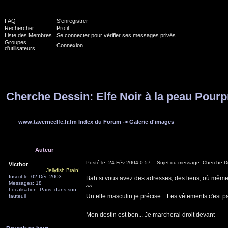
FAQ
S'enregistrer
Rechercher
Profil
Liste des Membres
Se connecter pour vérifier ses messages privés
Groupes
Connexion
d'utilisateurs
Cherche Dessin: Elfe Noir à la peau Pourpr
www.taverneelfe.fr.fm Index du Forum
->
Galerie d'images
Auteur
Posté le: 24 Fév 2004 0:57
Sujet du message: Cherche Dess
Victhor
Jellyfish Brain!
Inscrit le: 02 Déc 2003
Bah si vous avez des adresses, des liens, où même d
Messages: 18
^^
Localisation: Paris, dans son
Un elfe masculin je précise... Les vêtements c'est p
fauteuil
_________________
Mon destin est bon... Je marcherai droit devant