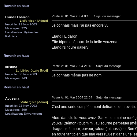
Revenir en haut
Posté le: 01 Mar 2004 8:15
Sujet du message:
Elandil Eldaron
L'elfe fripon [Admin]
Inscrit le: 21 Nov 2003
Je connais mais j'ai pas encore vu
Messages: 325
_________________
Localisation: Hyères les
Elandil Eldaron
Palmiers
Elfe fripon et époux de la belle Acuzena
Elandil's figure gallery
Revenir en haut
Posté le: 01 Mar 2004 21:18
Sujet du message:
krishna
Le bibliothécaire [Mod]
Inscrit le: 30 Nov 2003
Je connais même pas de nom !
Messages: 143
Revenir en haut
Posté le: 01 Mar 2004 22:04
Sujet du message:
Acuzena
L'Aubergiste [Admin]
Inscrit le: 22 Nov 2003
C'est une serie complètement délirante, qui revisit
Messages: 406
Localisation: Sylverymoon
Alors dans le lot vous avez: Sanzo, un moine renégat,
youkai (démon) tout mimi, au sourire perpetuel (mêm
dragueur, fumeur, buveur, raleur (lui aussi); et Son
en route tant bien que mal vers l'Ouest dans une jee