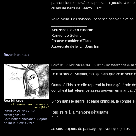
passent leur temps à se taper sur la gueule, à renco
crises de nerfs de Sanzo ... ect.
Voila, voila! Les saisons 1/2 sont dispos en dvd sous-
_________________
Acuzena Llaven Eldaron
Ranger de Séluné
Epouse comblée d'Elandil
Aubergiste de la Elf Song Inn
Revenir en haut
Posté le: 02 Mar 2004 0:03
Sujet du message: pas vu non 
Je n'ai pas vu Saiyuki, mais je sais que cette série
Quand à l'histoire elle reprend la trame générale de
dont il est fait référence assez souvent en manga, 
Reg Mirkaos
Sinon dans le genre légende chinoise, je conseille a
L'elfe qui se confond avec le
vent [Mod]
Inscrit le: 21 Nov 2003
Reg, l'elfe à la mémoire défaillante
Messages: 266
^_^°
Localisation: Valbonne, Sophia-
Antipolis, Cote d'Azur
_________________
Je suis toujours de passage, qui veut que je reste d