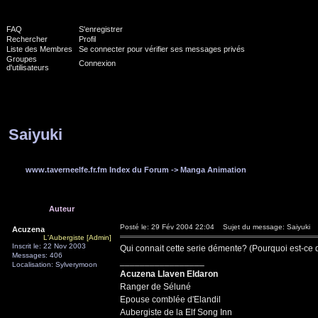
FAQ
S'enregistrer
Rechercher
Profil
Liste des Membres
Se connecter pour vérifier ses messages privés
Groupes
Connexion
d'utilisateurs
Saiyuki
www.taverneelfe.fr.fm Index du Forum
->
Manga Animation
Auteur
Posté le: 29 Fév 2004 22:04
Sujet du message: Saiyuki
Acuzena
L'Aubergiste [Admin]
Inscrit le: 22 Nov 2003
Qui connait cette serie démente? (Pourquoi est-ce q
Messages: 406
_________________
Localisation: Sylverymoon
Acuzena Llaven Eldaron
Ranger de Séluné
Epouse comblée d'Elandil
Aubergiste de la Elf Song Inn