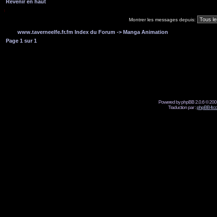
Revenir en haut
Montrer les messages depuis:
www.taverneelfe.fr.fm Index du Forum
->
Manga Animation
Page
1
sur
1
Powered by phpBB 2.0.6 © 2001
Traduction par :
phpBB-fr.c