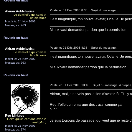
Revenir en haut
Posté le: 01 Déc 2003 8:38
Sujet du message:
Akiran Aeldelweiss
Le demi-elfe qui combat
l'intolérance
il est magnifique, ton nouvel avatar, Odallie. Je pe
Inscrit le: 24 Nov 2003
_________________
Messages: 263
Mieux vaut demander pardon que la permission.
Revenir en haut
Posté le: 01 Déc 2003 8:38
Sujet du message:
Akiran Aeldelweiss
Le demi-elfe qui combat
l'intolérance
il est magnifique, ton nouvel avatar, Odallie. Je pe
Inscrit le: 24 Nov 2003
_________________
Messages: 263
Mieux vaut demander pardon que la permission.
Revenir en haut
Posté le: 01 Déc 2003 13:18
Sujet du message: A propos.
Akiran, moi je ne vois pas le tien d'avatar là. Et il y
Reg, l'elfe qui remarque des trucs, comme ça
^_^°
_________________
Reg Mirkaos
L'elfe qui se confond avec le
Je suis toujours de passage, qui veut que je reste d
vent [Mod]
Inscrit le: 21 Nov 2003
Messages: 274