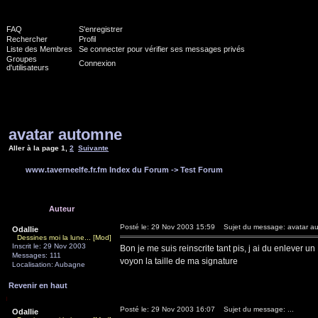
FAQ
S'enregistrer
Rechercher
Profil
Liste des Membres
Se connecter pour vérifier ses messages privés
Groupes
Connexion
d'utilisateurs
avatar automne
Aller à la page
1
,
2
Suivante
www.taverneelfe.fr.fm Index du Forum
->
Test Forum
Auteur
Posté le: 29 Nov 2003 15:59
Sujet du message: avatar a
Odallie
Dessines moi la lune... [Mod]
Inscrit le: 29 Nov 2003
Bon je me suis reinscrite tant pis, j ai du enlever un
Messages: 111
voyon la taille de ma signature
Localisation: Aubagne
Revenir en haut
Posté le: 29 Nov 2003 16:07
Sujet du message: ...
Odallie