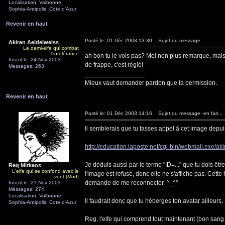
Localisation: Valbonne,
Sophia-Antipolis, Cote d'Azur
Revenir en haut
Posté le: 01 Déc 2003 13:30
Sujet du message:
Akiran Aeldelweiss
Le demi-elfe qui combat
l'intolérance
ah bon tu le vois pas? Moi non plus remarque, mais je
Inscrit le: 24 Nov 2003
de frappe, c'est réglé!
Messages: 263
_________________
Mieux vaut demander pardon que la permission.
Revenir en haut
Posté le: 01 Déc 2003 14:16
Sujet du message: en fait...
Il semblerais que tu fasses appel à cet image depui
http://education.laposte.net/cgi-bin/webmail.exe/aki
Je déduis aussi par le terme "ID=..." que tu dois être
Reg Mirkaos
L'elfe qui se confond avec le
l'image est refusé, donc elle ne s'affiche pas. Cet
vent [Mod]
demande de me reconnecter. ^_^°
Inscrit le: 21 Nov 2003
Messages: 274
Localisation: Valbonne,
Il faudrait donc que tu héberges ton avatar ailleurs. 
Sophia-Antipolis, Cote d'Azur
Reg, l'elfe qui comprend tout maintenant (bon sang 