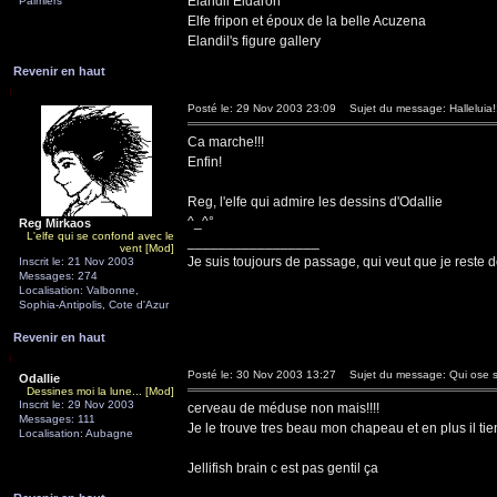
Elandil Eldaron
Palmiers
Elfe fripon et époux de la belle Acuzena
Elandil's figure gallery
Revenir en haut
Posté le: 29 Nov 2003 23:09
Sujet du message: Halleluia!
Ca marche!!!
Enfin!
Reg, l'elfe qui admire les dessins d'Odallie
^_^°
Reg Mirkaos
L'elfe qui se confond avec le
_________________
vent [Mod]
Je suis toujours de passage, qui veut que je reste d
Inscrit le: 21 Nov 2003
Messages: 274
Localisation: Valbonne,
Sophia-Antipolis, Cote d'Azur
Revenir en haut
Posté le: 30 Nov 2003 13:27
Sujet du message: Qui ose 
Odallie
Dessines moi la lune... [Mod]
Inscrit le: 29 Nov 2003
cerveau de méduse non mais!!!!
Messages: 111
Je le trouve tres beau mon chapeau et en plus il tie
Localisation: Aubagne
Jellifish brain c est pas gentil ça