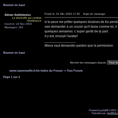
Revenir en haut
Posté le: 01 Déc 2003 17:36
Sujet du message:
Akiran Aeldelweiss
Le demi-elfe qui combat
l'intolérance
si tu peux me prêter quelques dizaines de Ko pendant
Inscrit le: 24 Nov 2003
vais demander à un cousin qu'il fasse comme toi, il s
Messages: 263
quelques semaines. c super gentil de ta part.
A y est, envoyé l'avatar!
_________________
Mieux vaut demander pardon que la permission.
Revenir en haut
Montrer les messages depuis:
www.taverneelfe.fr.fm Index du Forum
->
Test Forum
Page
1
sur
2
Powered by phpBB © 2001, 2
Traduction par :
phpBB-fr.c