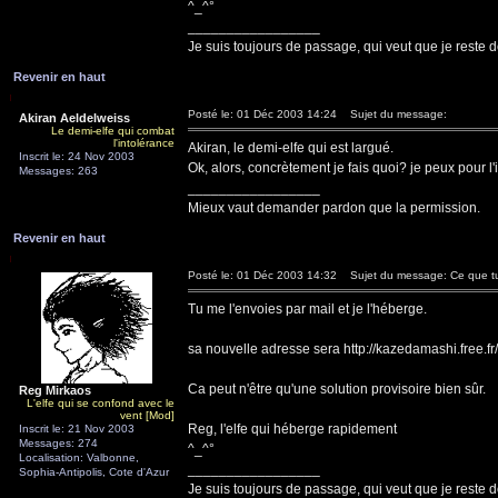
^_^°
_________________
Je suis toujours de passage, qui veut que je reste d
Revenir en haut
Posté le: 01 Déc 2003 14:24
Sujet du message:
Akiran Aeldelweiss
Le demi-elfe qui combat
l'intolérance
Akiran, le demi-elfe qui est largué.
Inscrit le: 24 Nov 2003
Ok, alors, concrètement je fais quoi? je peux pour l'
Messages: 263
_________________
Mieux vaut demander pardon que la permission.
Revenir en haut
Posté le: 01 Déc 2003 14:32
Sujet du message: Ce que tu 
Tu me l'envoies par mail et je l'héberge.
sa nouvelle adresse sera http://kazedamashi.free.fr
Ca peut n'être qu'une solution provisoire bien sûr.
Reg Mirkaos
L'elfe qui se confond avec le
vent [Mod]
Reg, l'elfe qui héberge rapidement
Inscrit le: 21 Nov 2003
Messages: 274
^_^°
Localisation: Valbonne,
_________________
Sophia-Antipolis, Cote d'Azur
Je suis toujours de passage, qui veut que je reste d