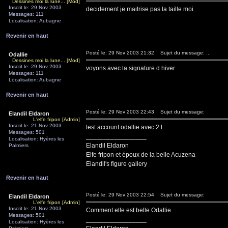
Dessines moi la lune... [Mod]
Inscrit le: 29 Nov 2003
decidement je maitrise pas la taille moi
Messages: 111
Localisation: Aubagne
Revenir en haut
Posté le: 29 Nov 2003 21:32
Sujet du message: ...
Odallie
Dessines moi la lune... [Mod]
Inscrit le: 29 Nov 2003
voyons avec la signature d hiver
Messages: 111
Localisation: Aubagne
Revenir en haut
Posté le: 29 Nov 2003 22:43
Sujet du message:
Elandil Eldaron
L'elfe fripon [Admin]
Inscrit le: 21 Nov 2003
test account odallie avec 2 l
Messages: 501
_________________
Localisation: Hyères les
Elandil Eldaron
Palmiers
Elfe fripon et époux de la belle Acuzena
Elandil's figure gallery
Revenir en haut
Posté le: 29 Nov 2003 22:54
Sujet du message:
Elandil Eldaron
L'elfe fripon [Admin]
Inscrit le: 21 Nov 2003
Comment elle est belle Odallie
Messages: 501
_________________
Localisation: Hyères les