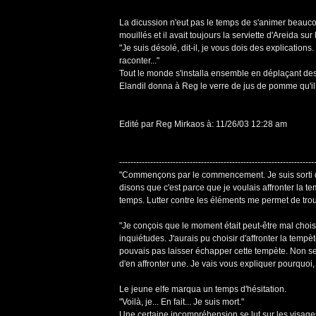
La dicussion n'eut pas le temps de s'animer beauc
mouillés et il avait toujours la serviette d'Areida sur l
"Je suis désolé, dit-il, je vous dois des explicatio
raconter..."
Tout le monde s'installa ensemble en déplaçant des
Elandil donna à Reg le verre de jus de pomme qu'il r
Edité par Reg Mirkaos à: 11/26/03 12:28 am
---------------------------------------------------------------------
"Commençons par le commencement. Je suis sorti d
disons que c'est parce que je voulais affronter la t
temps. Lutter contre les éléments me permet de trouv
"Je conçois que le moment était peut-être mal choisi
inquiétudes. J'aurais pu choisir d'affronter la temp
pouvais pas laisser échapper cette tempète. Non seu
d'en affronter une. Je vais vous expliquer pourquoi, p
Le jeune elfe marqua un temps d'hésitation.
"Voilà, je... En fait... Je suis mort."
Une certaine incompréhension se lut sur les visages,