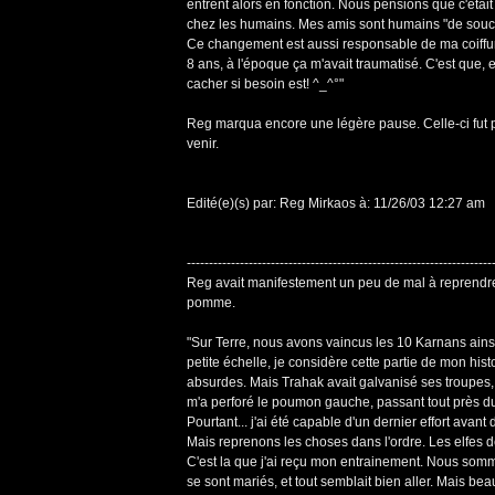
entrent alors en fonction. Nous pensions que c'étai
chez les humains. Mes amis sont humains "de souch
Ce changement est aussi responsable de ma coiffure 
8 ans, à l'époque ça m'avait traumatisé. C'est que, 
cacher si besoin est! ^_^°"
Reg marqua encore une légère pause. Celle-ci fut plus
venir.
Edité(e)(s) par: Reg Mirkaos à: 11/26/03 12:27 am
---------------------------------------------------------------------
Reg avait manifestement un peu de mal à reprendre.
pomme.
"Sur Terre, nous avons vaincus les 10 Karnans ainsi 
petite échelle, je considère cette partie de mon his
absurdes. Mais Trahak avait galvanisé ses troupes, f
m'a perforé le poumon gauche, passant tout près du 
Pourtant... j'ai été capable d'un dernier effort avant 
Mais reprenons les choses dans l'ordre. Les elfes d
C'est la que j'ai reçu mon entrainement. Nous somm
se sont mariés, et tout semblait bien aller. Mais be