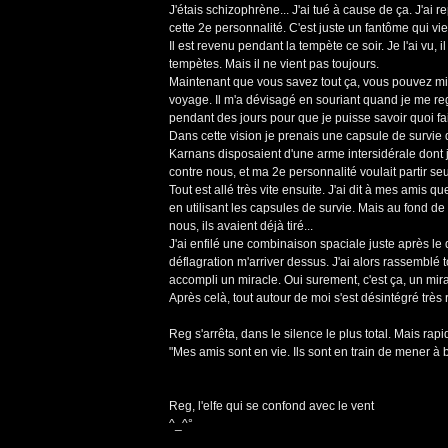
J'étais schizophrène... J'ai tué à cause de ça. J'ai 
cette 2e personnalité. C'est juste un fantôme qui vien
Il est revenu pendant la tempète ce soir. Je l'ai vu,
tempètes. Mais il ne vient pas toujours.
Maintenant que vous savez tout ça, vous pouvez mie
voyage. Il m'a dévisagé en souriant quand je me regar
pendant des jours pour que je puisse savoir quoi fai
Dans cette vision je prenais une capsule de survie 
Karnans disposaient d'une arme intersidérale dont j'a
contre nous, et ma 2e personnalité voulait partir seul
Tout est allé très vite ensuite. J'ai dit à mes amis qu
en utilisant les capsules de survie. Mais au fond de moi
nous, ils avaient déjà tiré...
J'ai enfilé une combinaison spaciale juste après le dép
déflagration m'arriver dessus. J'ai alors rassemblé to
accompli un miracle. Oui surement, c'est ça, un mira
Après celà, tout autour de moi s'est désintégré très 
Reg s'arrêta, dans le silence le plus total. Mais r
"Mes amis sont en vie. Ils sont en train de mener à bi
Reg, l'elfe qui se confond avec le vent
^_^°
_________________