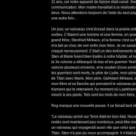
11 ans, car notre appareil de liaison était cassé. N
communication. Mon maitre travaillait à la réalisatio
deux. Nous attendons toujours de l'aide du seul p
une autre fois...
Un jour, un vaisseau s'est écrasé dans la prairie prè
sorties. C'étaient une homme et une femme, en grand
grand frère, StenHart Mirkaos, et la femme c'est sa f
m'a fait un choc de voir enfin mon frère. Je ne savais
craqué nerveusement. C'était un des évènements les
Sten et Marie furent bien traités à notre hôpital, e
la 3e colonie a débarqué là-bas et les guerrier Yee
vaincre plusieurs ennemis, et le soutien d'une armée
les guerriers sont morts, le père de Lydie, mon pèr
de Titan avec Marie. Mon père, GalAdam Mirkaos, 
mon frère et sa fiancée qui prenaient le vaisseau pou
Karnans qui le retenaient. Au moment où Lyarkham a 
mourir à ses pieds. Tels sont les mots de mon frère, c
Reg marqua une nouvelle pause. Il se faisait tard et il
"Le vaisseau arrivé sur Terre était en bon état. No
restés sont maintenant peu nombreux, peut-être moi
un vaisseau qui voyagerait aussi vite que celui qu
Titan. Sten n'a pas pu nous accompagné. Il n'était pa