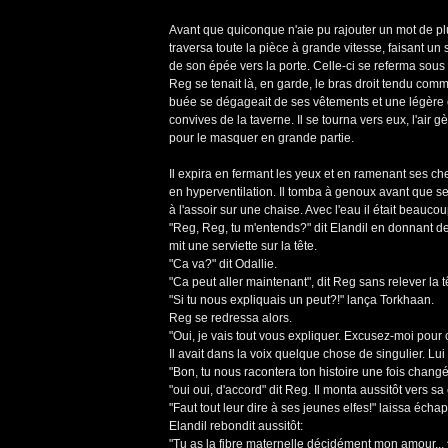
Avant que quiconque n'aie pu rajouter un mot de plu
traversa toute la pièce à grande vitesse, faisant un s
de son épée vers la porte. Celle-ci se referma sous l
Reg se tenait là, en garde, le bras droit tendu comme 
buée se dégageait de ses vêtements et une légère o
convives de la taverne. Il se tourna vers eux, l'a
pour le masquer en grande partie.
Il expira en fermant les yeux et en ramenant ses cheve
en hyperventilation. Il tomba à genoux avant que ses s
à l'assoir sur une chaise. Avec l'eau il était beauco
"Reg, Reg, tu m'entends?" dit Elandil en donnant de 
mit une serviette sur la tête.
"Ca va?" dit Odallie.
"Ca peut aller maintenant", dit Reg sans relever la têt
"Si tu nous expliquais un peut?!" lança Torkhaan.
Reg se redressa alors.
"Oui, je vais tout vous expliquer. Excusez-moi pour
Il avait dans la voix quelque chose de singulier. Lui 
"Bon, tu nous racontera ton histoire une fois changé
"oui oui, d'accord" dit Reg. Il monta aussitôt vers s
"Faut tout leur dire à ses jeunes elfes!" laissa éch
Elandil rebondit aussitôt:
"Tu as la fibre maternelle décidément mon amour...