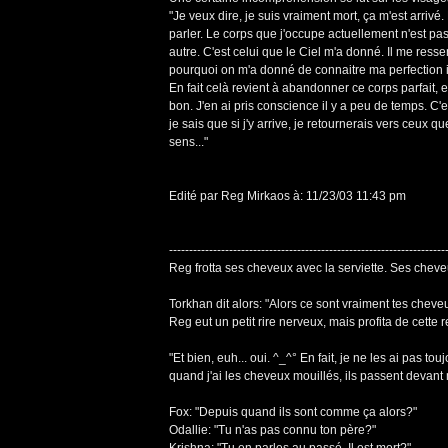
"Je veux dire, je suis vraiment mort, ça m'est arri
parler. Le corps que j'occupe actuellement n'est pas 
autre. C'est celui que le Ciel m'a donné. Il me ressemb
pourquoi on m'a donné de connaitre ma perfection in
En fait celà revient à abandonner ce corps parfait, 
bon. J'en ai pris conscience il y a peu de temps. C
je sais que si j'y arrive, je retournerais vers ceux q
sens..."
Edité par Reg Mirkaos à: 11/23/03 11:43 pm
---------------------------------------------------------------------
Reg frotta ses cheveux avec la serviette. Ses cheve
Torkhan dit alors: "Alors ce sont vraiment tes cheve
Reg eut un petit rire nerveux, mais profita de cette
"Et bien, euh... oui. ^_^° En fait, je ne les ai pas
quand j'ai les cheveux mouillés, ils passent devant
Fox: "Depuis quand ils sont comme ça alors?"
Odallie: "Tu n'as pas connu ton père?"