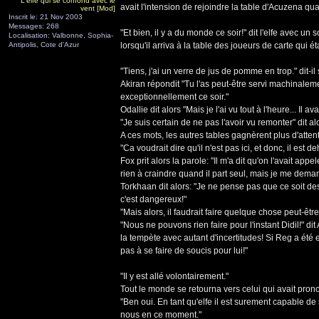
L'elfe qui se confond avec le
avait l'intension de rejoindre la table d'Acuzena quan
vent [Mod]
Inscrit le: 21 Nov 2003
Messages: 268
"Et bien, il y a du monde ce soir!" dit l'elfe avec u
Localisation: Valbonne, Sophia-
Antipolis, Cote d'Azur
lorsqu'il arriva à la table des joueurs de carte qui é
"Tiens, j'ai un verre de jus de pomme en trop." dit-i
Akiran répondit "Tu l'as peut-être servi machinaleme
exceptionnellement ce soir."
Odallie dit alors "Mais je l'ai vu tout à l'heure... Il a
"Je suis certain de ne pas l'avoir vu remonter" dit al
A ces mots, les autres tables gagnèrent plus d'attenti
"Ca voudrait dire qu'il n'est pas ici, et donc, il est 
Fox prit alors la parole: "Il m'a dit qu'on l'avait app
rien à craindre quand il part seul, mais je me demande
Torkhaan dit alors: "Je ne pense pas que ce soit d
c'est dangereux!"
"Mais alors, il faudrait faire quelque chose peut-être!
"Nous ne pouvons rien faire pour l'instant Didil!" di
la tempète avec autant d'incertitudes! Si Reg a été 
pas à se faire de soucis pour lui!"
"Il y est allé volontairement."
Tout le monde se retourna vers celui qui avait prono
"Ben oui. En tant qu'elfe il est surement capable de 
nous en ce moment."