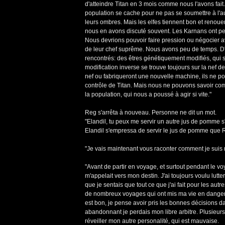
d'atteindre Titan en 3 mois comme nous l'avons fait. 
population se cache pour ne pas se soumettre à l'au
leurs ombres. Mais les elfes tiennent bon et renoue
nous en avons discuté souvent. Les Karnans ont perd
Nous devrions pouvoir faire pression ou négocier a
de leur chef suprême. Nous avons peu de temps. D
rencontrés: des êtres génétiquement modifiés, qui so
modification inverse se trouve toujours sur la nef de
nef ou fabriqueront une nouvelle machine, ils ne p
contrôle de Titan. Mais nous ne pouvons savoir com
la population, qui nous a poussé à agir si vite."
Reg s'arrêta à nouveau. Personne ne dit un mot.
"Elandil, tu peux me servir un autre jus de pomme s'i
Elandil s'empressa de servir le jus de pomme que R
"Je vais maintenant vous raconter comment je suis mor
"Avant de partir en voyage, et surtout pendant le voy
m'appelait vers mon destin. J'ai toujours voulu lutte
que je sentais que tout ce que j'ai fait pour les aut
de nombreux voyages qui ont mis ma vie en danger, et
est bon, je pense avoir pris les bonnes décisions da
abandonnant je perdais mon libre arbitre. Plusieurs f
réveiller mon autre personalité, qui est mauvaise.