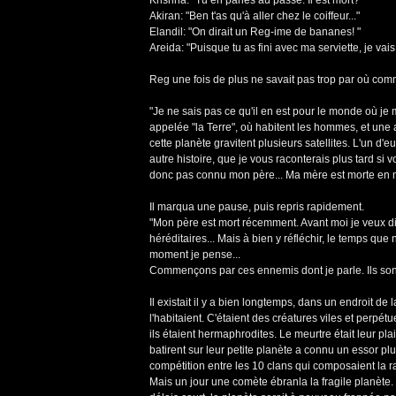
Krishna: "Tu en parles au passé. Il est mort?"
Akiran: "Ben t'as qu'à aller chez le coiffeur..."
Elandil: "On dirait un Reg-ime de bananes! "
Areida: "Puisque tu as fini avec ma serviette, je vais
Reg une fois de plus ne savait pas trop par où comm
"Je ne sais pas ce qu'il en est pour le monde où je
appelée "la Terre", où habitent les hommes, et une
cette planète gravitent plusieurs satellites. L'un d'eu
autre histoire, que je vous raconterais plus tard si v
donc pas connu mon père... Ma mère est morte en me
Il marqua une pause, puis repris rapidement.
"Mon père est mort récemment. Avant moi je veux di
héréditaires... Mais à bien y réfléchir, le temps qu
moment je pense...
Commençons par ces ennemis dont je parle. Ils sont.
Il existait il y a bien longtemps, dans un endroit d
l'habitaient. C'étaient des créatures viles et perpé
ils étaient hermaphrodites. Le meurtre était leur plai
batirent sur leur petite planète a connu un essor pl
compétition entre les 10 clans qui composaient la 
Mais un jour une comète ébranla la fragile planète. 