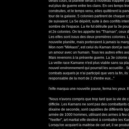
délais court, la planète serait à nouveau frappée par
eut plus de guerre entre les clans. En ces temps tr
construites, et le temps venu, elles quittèrent la panè
tour de la galaxie. 5 colonies partirent de chaque co
de suivaient. La 5e dépérit, suite à des conflits in
sombre de l'espace. La 4e fut détruite par la 3e po
et 2e colonies. On les appelle les "Tharnan", ceu
Les elfes sont issus des deux premières colonies.
nouvelle planète, mais porteraient à jamais la marq
Mon nom "Mirkaos", est celui du Karnan dont je suis 
un amour avec un humain. Tous les autres elfes avai
Mais revenons à la présente guerre. La 3e colonie 
La veille race Karnane n'est plus viable sans sa p
nouvel environnement qui pourrait les accueillir..
combats auquels je n'ai participé que vers la fin, il
responsable de la mort de 2 d'entre eux..."
l'elfe marqua une nouvelle pause, ferma les yeux. Il
"Nous n'avons compris que trop tard que la vie de ce
difficile. Les Karnans ne sont pas des combattants o
dixaine de seconde, sont capables de différents ty
armée de 1000 hommes, utilisant des armes à feu ou à
"Yeelfer", art martial elfe destiné à combattre les K
Lorsqu'on acquiert la maitrise de cet art, il se pr