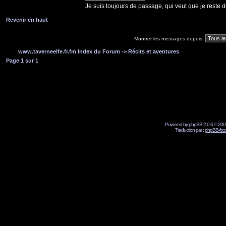
Je suis toujours de passage, qui veut que je reste d
Revenir en haut
Montrer les messages depuis:
www.taverneelfe.fr.fm Index du Forum
->
Récits et aventures
Page
1
sur
1
Powered by phpBB 2.0.6 © 2001
Traduction par :
phpBB-fr.c