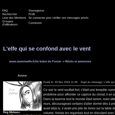
FAQ
S'enregistrer
Rechercher
Profil
Liste des Membres
Se connecter pour vérifier ses messages privés
Groupes
Connexion
d'utilisateurs
L'elfe qui se confond avec le vent
www.taverneelfe.fr.fm Index du Forum
->
Récits et aventures
Auteur
Posté le: 30 Nov 2003 11:36
Sujet du message: L'elfe qui 
Ce soir le vent souflait fort, c'était une tempète c
problème pour affronter ce caprice du climat, il en av
Dans la taverne tout le monde était serein, mais at
murs, décourageais certains d'aller dormir dès à prés
avait déjà lu, il avait une pile de livres sur la tabl
Reg Mirkaos
volume. Areida les regardais tout en discutant avec A