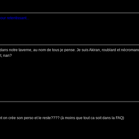
our retentissant...
e dans notre taverne, au nom de tous je pense. Je suis Akiran, roublard et nécromanc
t, nan?
nt on crée son perso et le reste???? (à moins que tout ca soit dans la FAQ)