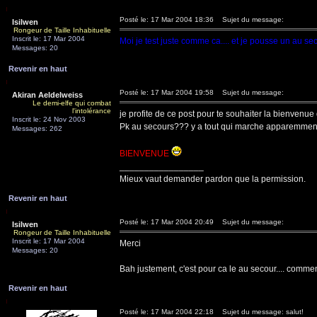
Posté le: 17 Mar 2004 18:36
Sujet du message:
Isilwen
Rongeur de Taille Inhabituelle
Inscrit le: 17 Mar 2004
Moi je test juste comme ca.... et je pousse un au sec
Messages: 20
Revenir en haut
Posté le: 17 Mar 2004 19:58
Sujet du message:
Akiran Aeldelweiss
Le demi-elfe qui combat
l'intolérance
je profite de ce post pour te souhaiter la bienvenu
Inscrit le: 24 Nov 2003
Pk au secours??? y a tout qui marche apparemmen
Messages: 262
BIENVENUE
_________________
Mieux vaut demander pardon que la permission.
Revenir en haut
Posté le: 17 Mar 2004 20:49
Sujet du message:
Isilwen
Rongeur de Taille Inhabituelle
Inscrit le: 17 Mar 2004
Merci
Messages: 20
Bah justement, c'est pour ca le au secour.... comme
Revenir en haut
Posté le: 17 Mar 2004 22:18
Sujet du message: salut!