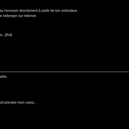
ras l'envoyer directement à partir de ton ordinateur.
ire héberger sur internet.
..[/list]
llie.
oit prendre mon coeur...