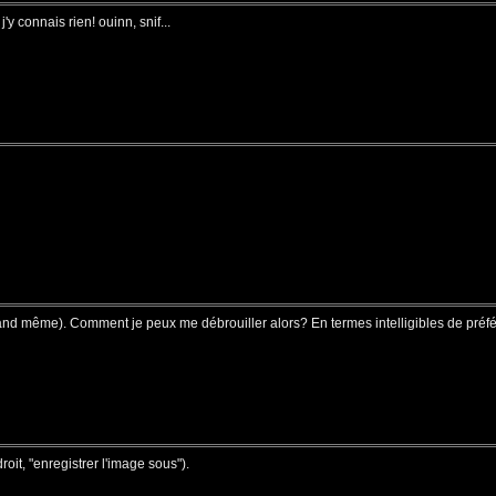
j'y connais rien! ouinn, snif...
uand même). Comment je peux me débrouiller alors? En termes intelligibles de pré
it, "enregistrer l'image sous").