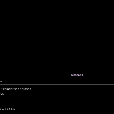
Message
rs
t colorier ses phrases
res
; édité 1 fois