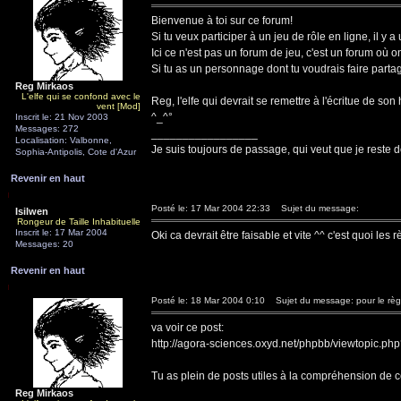
Bienvenue à toi sur ce forum!
Si tu veux participer à un jeu de rôle en ligne, il y 
Ici ce n'est pas un forum de jeu, c'est un forum où o
Si tu as un personnage dont tu voudrais faire partager
Reg Mirkaos
L'elfe qui se confond avec le
Reg, l'elfe qui devrait se remettre à l'écritue de son 
vent [Mod]
^_^°
Inscrit le: 21 Nov 2003
Messages: 272
_________________
Localisation: Valbonne,
Je suis toujours de passage, qui veut que je reste d
Sophia-Antipolis, Cote d'Azur
Revenir en haut
Posté le: 17 Mar 2004 22:33
Sujet du message:
Isilwen
Rongeur de Taille Inhabituelle
Inscrit le: 17 Mar 2004
Oki ca devrait être faisable et vite ^^ c'est quoi les
Messages: 20
Revenir en haut
Posté le: 18 Mar 2004 0:10
Sujet du message: pour le règl
va voir ce post:
http://agora-sciences.oxyd.net/phpbb/viewtopic.ph
Tu as plein de posts utiles à la compréhension de ce
Reg Mirkaos