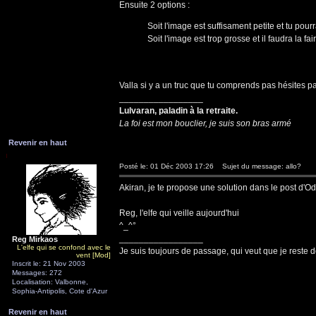
Ensuite 2 options :
Soit l'image est suffisament petite et tu pour
Soit l'image est trop grosse et il faudra la fa
Valla si y a un truc que tu comprends pas hésites pas.
_________________
Lulvaran, paladin à la retraite.
La foi est mon bouclier, je suis son bras armé
Revenir en haut
Posté le: 01 Déc 2003 17:26
Sujet du message: allo?
Akiran, je te propose une solution dans le post d'Oda
Reg, l'elfe qui veille aujourd'hui
^_^°
_________________
Reg Mirkaos
L'elfe qui se confond avec le
Je suis toujours de passage, qui veut que je reste d
vent [Mod]
Inscrit le: 21 Nov 2003
Messages: 272
Localisation: Valbonne,
Sophia-Antipolis, Cote d'Azur
Revenir en haut