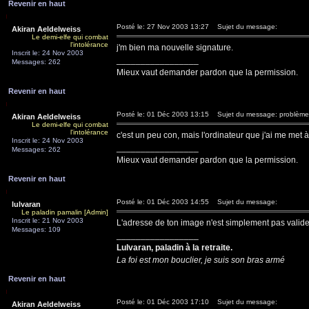
Revenir en haut
Posté le: 27 Nov 2003 13:27
Sujet du message:
Akiran Aeldelweiss
Le demi-elfe qui combat
l'intolérance
j'm bien ma nouvelle signature.
Inscrit le: 24 Nov 2003
_________________
Messages: 262
Mieux vaut demander pardon que la permission.
Revenir en haut
Posté le: 01 Déc 2003 13:15
Sujet du message: problème:
Akiran Aeldelweiss
Le demi-elfe qui combat
l'intolérance
c'est un peu con, mais l'ordinateur que j'ai me met 
Inscrit le: 24 Nov 2003
_________________
Messages: 262
Mieux vaut demander pardon que la permission.
Revenir en haut
Posté le: 01 Déc 2003 14:55
Sujet du message:
lulvaran
Le paladin pamalin [Admin]
Inscrit le: 21 Nov 2003
L'adresse de ton image n'est simplement pas valide (
Messages: 109
_________________
Lulvaran, paladin à la retraite.
La foi est mon bouclier, je suis son bras armé
Revenir en haut
Posté le: 01 Déc 2003 17:10
Sujet du message:
Akiran Aeldelweiss