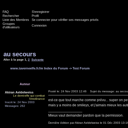
FAQ
S'enregistrer
Rechercher
Profil
Liste des Membres
Se connecter pour vérifier ses messages privés
Groupes
Connexion
d'utilisateurs
au secours
Aller à la page
1
,
2
Suivante
www.taverneelfe.fr.fm Index du Forum
->
Test Forum
Auteur
Posté le: 24 Nov 2003 12:46
Sujet du message: au secou
Akiran Aeldelweiss
Le demi-elfe qui combat
l'intolérance
est-ce que tout marche comme prévu... super on peu
Inscrit le: 24 Nov 2003
mais y a moins de smileys, et j'aimais mieux les aut
Messages: 262
_________________
Mieux vaut demander pardon que la permission.
Dernière édition par Akiran Aeldelweiss le 01 Déc 2003 13:16