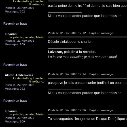
Le demi-elfe qui combat
l'intolérance
pas la peine de mettre " " et de rire, je sais bien que 
Inscrit le: 24 Nov 2003
_________________
Messages: 262
Mieux vaut demander pardon que la permission.
Revenir en haut
Posté le: 01 Déc 2003 17:12
Sujet du message:
lulvaran
Le paladin pamalin [Admin]
Inscrit le: 21 Nov 2003
Désolé c'était pour te charier
Messages: 109
_________________
Lulvaran, paladin à la retraite.
La foi est mon bouclier, je suis son bras armé
Revenir en haut
Posté le: 01 Déc 2003 17:14
Sujet du message:
Akiran Aeldelweiss
Le demi-elfe qui combat
l'intolérance
pas grave je suis pas rancunier (enfin si un peu q
Inscrit le: 24 Nov 2003
_________________
Messages: 262
Mieux vaut demander pardon que la permission.
Revenir en haut
Posté le: 01 Déc 2003 17:26
Sujet du message:
lulvaran
Le paladin pamalin [Admin]
Inscrit le: 21 Nov 2003
Tu sauvegardes l'image sur un Disque Dur (clique dro
Messages: 109