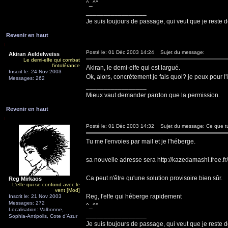
^_^°
_________________
Je suis toujours de passage, qui veut que je reste d
Revenir en haut
Posté le: 01 Déc 2003 14:24
Sujet du message:
Akiran Aeldelweiss
Le demi-elfe qui combat
l'intolérance
Akiran, le demi-elfe qui est largué.
Inscrit le: 24 Nov 2003
Ok, alors, concrètement je fais quoi? je peux pour l'
Messages: 262
_________________
Mieux vaut demander pardon que la permission.
Revenir en haut
Posté le: 01 Déc 2003 14:32
Sujet du message: Ce que tu 
Tu me l'envoies par mail et je l'héberge.
sa nouvelle adresse sera http://kazedamashi.free.fr
Ca peut n'être qu'une solution provisoire bien sûr.
Reg Mirkaos
L'elfe qui se confond avec le
vent [Mod]
Reg, l'elfe qui héberge rapidement
Inscrit le: 21 Nov 2003
Messages: 272
^_^°
Localisation: Valbonne,
_________________
Sophia-Antipolis, Cote d'Azur
Je suis toujours de passage, qui veut que je reste d