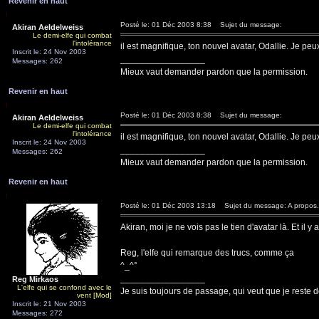
Revenir en haut
Posté le: 01 Déc 2003 8:38
Sujet du message:
Akiran Aeldelweiss
Le demi-elfe qui combat
l'intolérance
il est magnifique, ton nouvel avatar, Odallie. Je pe
Inscrit le: 24 Nov 2003
_________________
Messages: 262
Mieux vaut demander pardon que la permission.
Revenir en haut
Posté le: 01 Déc 2003 8:38
Sujet du message:
Akiran Aeldelweiss
Le demi-elfe qui combat
l'intolérance
il est magnifique, ton nouvel avatar, Odallie. Je pe
Inscrit le: 24 Nov 2003
_________________
Messages: 262
Mieux vaut demander pardon que la permission.
Revenir en haut
Posté le: 01 Déc 2003 13:18
Sujet du message: A propos.
Akiran, moi je ne vois pas le tien d'avatar là. Et il y
Reg, l'elfe qui remarque des trucs, comme ça
^_^°
_________________
Reg Mirkaos
L'elfe qui se confond avec le
Je suis toujours de passage, qui veut que je reste d
vent [Mod]
Inscrit le: 21 Nov 2003
Messages: 272