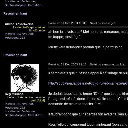
Localisation: Valbonne,
Sophia-Antipolis, Cote d'Azur
Revenir en haut
Posté le: 01 Déc 2003 13:30
Sujet du message:
Akiran Aeldelweiss
Le demi-elfe qui combat
l'intolérance
ah bon tu le vois pas? Moi non plus remarque, mais je
Inscrit le: 24 Nov 2003
de frappe, c'est réglé!
Messages: 262
_________________
Mieux vaut demander pardon que la permission.
Revenir en haut
Posté le: 01 Déc 2003 14:16
Sujet du message: en fait...
Il semblerais que tu fasses appel à cet image depui
http://education.laposte.net/cgi-bin/webmail.exe/aki
Je déduis aussi par le terme "ID=..." que tu dois être
Reg Mirkaos
L'elfe qui se confond avec le
l'image est refusé, donc elle ne s'affiche pas. Cet
vent [Mod]
demande de me reconnecter. ^_^°
Inscrit le: 21 Nov 2003
Messages: 272
Localisation: Valbonne,
Il faudrait donc que tu héberges ton avatar ailleurs. 
Sophia-Antipolis, Cote d'Azur
Reg, l'elfe qui comprend tout maintenant (bon sang 