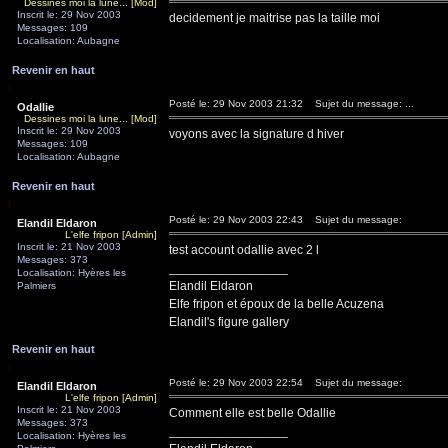
Dessines moi la lune... [Mod]
Inscrit le: 29 Nov 2003
decidement je maitrise pas la taille moi
Messages: 109
Localisation: Aubagne
Revenir en haut
Posté le: 29 Nov 2003 21:32
Sujet du message: ...
Odallie
Dessines moi la lune... [Mod]
Inscrit le: 29 Nov 2003
voyons avec la signature d hiver
Messages: 109
Localisation: Aubagne
Revenir en haut
Posté le: 29 Nov 2003 22:43
Sujet du message:
Elandil Eldaron
L'elfe fripon [Admin]
Inscrit le: 21 Nov 2003
test account odallie avec 2 l
Messages: 373
_________________
Localisation: Hyères les
Elandil Eldaron
Palmiers
Elfe fripon et époux de la belle Acuzena
Elandil's figure gallery
Revenir en haut
Posté le: 29 Nov 2003 22:54
Sujet du message:
Elandil Eldaron
L'elfe fripon [Admin]
Inscrit le: 21 Nov 2003
Comment elle est belle Odallie
Messages: 373
_________________
Localisation: Hyères les