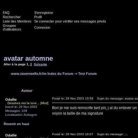
FAQ
S'enregistrer
Rechercher
Profil
Liste des Membres
Se connecter pour vérifier ses messages privés
Groupes
Connexion
d'utilisateurs
avatar automne
Aller à la page
1
,
2
Suivante
www.taverneelfe.fr.fm Index du Forum
->
Test Forum
Auteur
Posté le: 29 Nov 2003 15:59
Sujet du message: avatar a
Odallie
Dessines moi la lune... [Mod]
Inscrit le: 29 Nov 2003
Bon je me suis reinscrite tant pis, j ai du enlever un
Messages: 109
voyon la taille de ma signature
Localisation: Aubagne
Revenir en haut
Posté le: 29 Nov 2003 16:07
Sujet du message: ...
Odallie