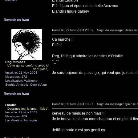
Elandil Eldaron
Palmiers
Elfe fripon et époux de la belle Acuzena
Elandil's figure gallery
Revenir en haut
Posté le: 29 Nov 2003 23:09
Sujet du message: Halleluia!
Ca marche!!!
Enfin!
Reg, l'elfe qui admire les dessins d'Odallie
^_^°
Reg Mirkaos
L'elfe qui se confond avec le
_________________
vent [Mod]
Je suis toujours de passage, qui veut que je reste d
Inscrit le: 21 Nov 2003
Messages: 272
Localisation: Valbonne,
Sophia-Antipolis, Cote d'Azur
Revenir en haut
Posté le: 30 Nov 2003 13:27
Sujet du message: Qui ose 
Odallie
Dessines moi la lune... [Mod]
Inscrit le: 29 Nov 2003
cerveau de méduse non mais!!!!
Messages: 109
Je le trouve tres beau mon chapeau et en plus il tie
Localisation: Aubagne
Jellifish brain c est pas gentil ça