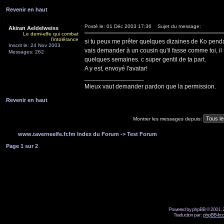
Revenir en haut
Posté le: 01 Déc 2003 17:36
Sujet du message:
Akiran Aeldelweiss
Le demi-elfe qui combat
l'intolérance
si tu peux me prêter quelques dizaines de Ko pendant
Inscrit le: 24 Nov 2003
vais demander à un cousin qu'il fasse comme toi, il s
Messages: 262
quelques semaines. c super gentil de ta part.
A y est, envoyé l'avatar!
_________________
Mieux vaut demander pardon que la permission.
Revenir en haut
Montrer les messages depuis:
www.taverneelfe.fr.fm Index du Forum
->
Test Forum
Page
1
sur
2
Powered by phpBB © 2001, 2
Traduction par :
phpBB-fr.c