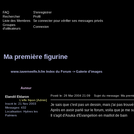
FAQ
S'enregistrer
Rechercher
Profil
Liste des Membres
Se connecter pour vérifier ses messages privés
Groupes
Connexion
d'utilisateurs
Ma première figurine
www.taverneelfe.fr.fm Index du Forum
->
Galerie d'images
Auteur
Posté le: 26 Mar 2004 21:09
Sujet du message: Ma premièr
Elandil Eldaron
L'elfe fripon [Admin]
Inscrit le: 21 Nov 2003
Je sais que c'est pas un dessin, mais j'ai pas trou
Messages: 432
Après en avoir parlé sur le forum, voila que je me s
Localisation: Hyères les
Il s'agit d'Asuka d'Evangelion en maillot de bain
Palmiers