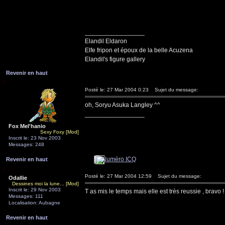
_________________
Elandil Eldaron
Elfe fripon et époux de la belle Acuzena
Elandil's figure gallery
Revenir en haut
Posté le: 27 Mar 2004 0:23
Sujet du message:
oh, Soryu Asuka Langley ^^
_________________
Fox Mel'hanio
Sexy Foxy [Mod]
Inscrit le: 23 Nov 2003
Messages: 248
Revenir en haut
Posté le: 27 Mar 2004 12:59
Sujet du message:
Odallie
Dessines moi la lune... [Mod]
Inscrit le: 29 Nov 2003
T as mis le temps mais elle est très reussie , bravo !
Messages: 111
Localisation: Aubagne
Revenir en haut