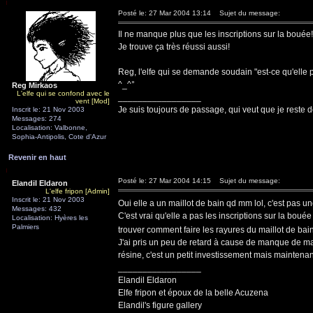
Posté le: 27 Mar 2004 13:14
Sujet du message:
Il ne manque plus que les inscriptions sur la bouée
Je trouve ça très réussi aussi!
Reg, l'elfe qui se demande soudain "est-ce qu'elle p
^_^°
Reg Mirkaos
L'elfe qui se confond avec le
_________________
vent [Mod]
Je suis toujours de passage, qui veut que je reste d
Inscrit le: 21 Nov 2003
Messages: 274
Localisation: Valbonne,
Sophia-Antipolis, Cote d'Azur
Revenir en haut
Posté le: 27 Mar 2004 14:15
Sujet du message:
Elandil Eldaron
L'elfe fripon [Admin]
Inscrit le: 21 Nov 2003
Oui elle a un maillot de bain qd mm lol, c'est pas u
Messages: 432
C'est vrai qu'elle a pas les inscriptions sur la boué
Localisation: Hyères les
Palmiers
trouver comment faire les rayures du maillot de ba
J'ai pris un peu de retard à cause de manque de maté
résine, c'est un petit investissement mais maintenan
_________________
Elandil Eldaron
Elfe fripon et époux de la belle Acuzena
Elandil's figure gallery