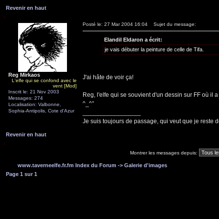
Revenir en haut
Posté le: 27 Mar 2004 16:04
Sujet du message:
Elandil Eldaron a écrit:
je vais débuter la peinture de celle de Tifa.
Reg Mirkaos
J'ai hâte de voir ça!
L'elfe qui se confond avec le
vent [Mod]
Inscrit le: 21 Nov 2003
Reg, l'elfe qui se souvient d'un dessin sur FF où i
Messages: 274
^_^°
Localisation: Valbonne,
Sophia-Antipolis, Cote d'Azur
_________________
Je suis toujours de passage, qui veut que je reste d
Revenir en haut
Montrer les messages depuis:
www.taverneelfe.fr.fm Index du Forum
->
Galerie d'images
Page
1
sur
1