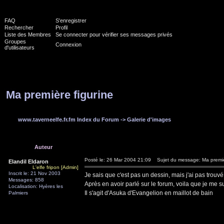
FAQ
S'enregistrer
Rechercher
Profil
Liste des Membres
Se connecter pour vérifier ses messages privés
Groupes
Connexion
d'utilisateurs
Ma première figurine
www.taverneelfe.fr.fm Index du Forum
->
Galerie d'images
Auteur
Posté le: 26 Mar 2004 21:09
Sujet du message: Ma premièr
Elandil Eldaron
L'elfe fripon [Admin]
Inscrit le: 21 Nov 2003
Je sais que c'est pas un dessin, mais j'ai pas trou
Messages: 858
Après en avoir parlé sur le forum, voila que je me s
Localisation: Hyères les
Il s'agit d'Asuka d'Evangelion en maillot de bain
Palmiers