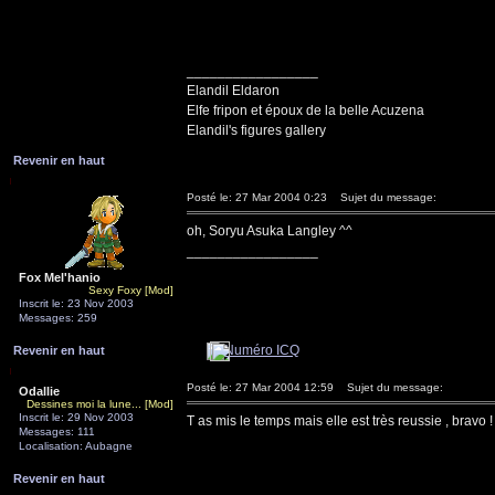
_________________
Elandil Eldaron
Elfe fripon et époux de la belle Acuzena
Elandil's figures gallery
Revenir en haut
Posté le: 27 Mar 2004 0:23
Sujet du message:
oh, Soryu Asuka Langley ^^
_________________
Fox Mel'hanio
Sexy Foxy [Mod]
Inscrit le: 23 Nov 2003
Messages: 259
Revenir en haut
Posté le: 27 Mar 2004 12:59
Sujet du message:
Odallie
Dessines moi la lune... [Mod]
Inscrit le: 29 Nov 2003
T as mis le temps mais elle est très reussie , bravo !
Messages: 111
Localisation: Aubagne
Revenir en haut