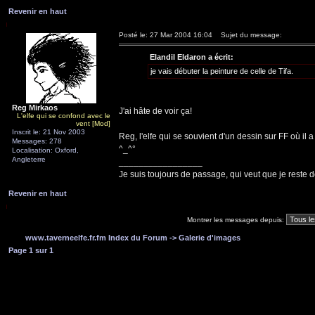
Revenir en haut
Posté le: 27 Mar 2004 16:04
Sujet du message:
Elandil Eldaron a écrit:
je vais débuter la peinture de celle de Tifa.
Reg Mirkaos
J'ai hâte de voir ça!
L'elfe qui se confond avec le
vent [Mod]
Inscrit le: 21 Nov 2003
Reg, l'elfe qui se souvient d'un dessin sur FF où i
Messages: 278
^_^°
Localisation: Oxford,
Angleterre
_________________
Je suis toujours de passage, qui veut que je reste d
Revenir en haut
Montrer les messages depuis:
www.taverneelfe.fr.fm Index du Forum
->
Galerie d'images
Page
1
sur
1