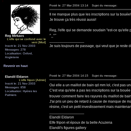
Posté le: 27 Mar 2004 13:14
Sujet du message:
Il ne manque plus que les inscriptions sur la bouée
Je trouve ça très réussi aussi!
Reg, l'elfe qui se demande soudain "est-ce qu'elle p
^_^°
Reg Mirkaos
L'elfe qui se confond avec le
_________________
vent [Mod]
Je suis toujours de passage, qui veut que je reste d
Inscrit le: 21 Nov 2003
Messages: 278
Localisation: Oxford,
Angleterre
Revenir en haut
Posté le: 27 Mar 2004 14:15
Sujet du message:
Elandil Eldaron
L'elfe fripon [Admin]
Inscrit le: 21 Nov 2003
Oui elle a un maillot de bain qd mm lol, c'est pas u
Messages: 858
C'est vrai qu'elle a pas les inscriptions sur la boué
Localisation: Hyères les
Palmiers
trouver comment faire les rayures du maillot de ba
J'ai pris un peu de retard à cause de manque de maté
résine, c'est un petit investissement mais maintenan
_________________
Elandil Eldaron
Elfe fripon et époux de la belle Acuzena
Elandil's figures gallery