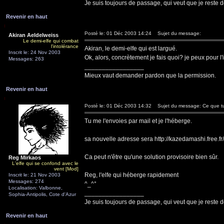
Je suis toujours de passage, qui veut que je reste d
Revenir en haut
Posté le: 01 Déc 2003 14:24
Sujet du message:
Akiran Aeldelweiss
Le demi-elfe qui combat
l'intolérance
Akiran, le demi-elfe qui est largué.
Inscrit le: 24 Nov 2003
Ok, alors, concrètement je fais quoi? je peux pour l'
Messages: 263
_________________
Mieux vaut demander pardon que la permission.
Revenir en haut
Posté le: 01 Déc 2003 14:32
Sujet du message: Ce que tu 
Tu me l'envoies par mail et je l'héberge.
sa nouvelle adresse sera http://kazedamashi.free.fr
Ca peut n'être qu'une solution provisoire bien sûr.
Reg Mirkaos
L'elfe qui se confond avec le
vent [Mod]
Reg, l'elfe qui héberge rapidement
Inscrit le: 21 Nov 2003
Messages: 274
^_^°
Localisation: Valbonne,
_________________
Sophia-Antipolis, Cote d'Azur
Je suis toujours de passage, qui veut que je reste d
Revenir en haut