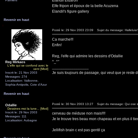
Elandil Eldaron
Palmiers
Elfe fripon et époux de la belle Acuzena
Elandil's figure gallery
Revenir en haut
Posté le: 29 Nov 2003 23:09
Sujet du message: Halleluia!
Ca marche!!!
Enfin!
Reg, l'elfe qui admire les dessins d'Odallie
^_^°
Reg Mirkaos
L'elfe qui se confond avec le
_________________
vent [Mod]
Je suis toujours de passage, qui veut que je reste d
Inscrit le: 21 Nov 2003
Messages: 274
Localisation: Valbonne,
Sophia-Antipolis, Cote d'Azur
Revenir en haut
Posté le: 30 Nov 2003 13:27
Sujet du message: Qui ose 
Odallie
Dessines moi la lune... [Mod]
Inscrit le: 29 Nov 2003
cerveau de méduse non mais!!!!
Messages: 111
Je le trouve tres beau mon chapeau et en plus il tie
Localisation: Aubagne
Jellifish brain c est pas gentil ça