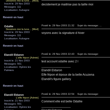
Dessines moi la lune... [Mod]
Inscrit le: 29 Nov 2003
decidement je maitrise pas la taille moi
Messages: 111
Localisation: Aubagne
Revenir en haut
Posté le: 29 Nov 2003 21:32
Sujet du message: ...
Odallie
Dessines moi la lune... [Mod]
Inscrit le: 29 Nov 2003
voyons avec la signature d hiver
Messages: 111
Localisation: Aubagne
Revenir en haut
Posté le: 29 Nov 2003 22:43
Sujet du message:
Elandil Eldaron
L'elfe fripon [Admin]
Inscrit le: 21 Nov 2003
test account odallie avec 2 l
Messages: 501
_________________
Localisation: Hyères les
Elandil Eldaron
Palmiers
Elfe fripon et époux de la belle Acuzena
Elandil's figure gallery
Revenir en haut
Posté le: 29 Nov 2003 22:54
Sujet du message:
Elandil Eldaron
L'elfe fripon [Admin]
Inscrit le: 21 Nov 2003
Comment elle est belle Odallie
Messages: 501
_________________
Localisation: Hyères les