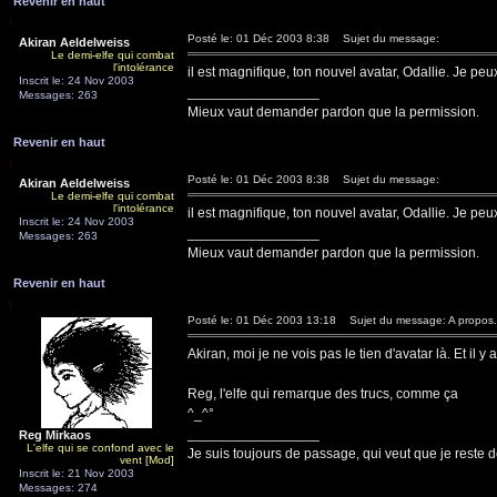
Revenir en haut
Posté le: 01 Déc 2003 8:38
Sujet du message:
Akiran Aeldelweiss
Le demi-elfe qui combat
l'intolérance
il est magnifique, ton nouvel avatar, Odallie. Je pe
Inscrit le: 24 Nov 2003
_________________
Messages: 263
Mieux vaut demander pardon que la permission.
Revenir en haut
Posté le: 01 Déc 2003 8:38
Sujet du message:
Akiran Aeldelweiss
Le demi-elfe qui combat
l'intolérance
il est magnifique, ton nouvel avatar, Odallie. Je pe
Inscrit le: 24 Nov 2003
_________________
Messages: 263
Mieux vaut demander pardon que la permission.
Revenir en haut
Posté le: 01 Déc 2003 13:18
Sujet du message: A propos.
Akiran, moi je ne vois pas le tien d'avatar là. Et il y
Reg, l'elfe qui remarque des trucs, comme ça
^_^°
_________________
Reg Mirkaos
L'elfe qui se confond avec le
Je suis toujours de passage, qui veut que je reste d
vent [Mod]
Inscrit le: 21 Nov 2003
Messages: 274