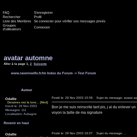
FAQ
S'enregistrer
Rechercher
Profil
Liste des Membres
Se connecter pour vérifier ses messages privés
Groupes
Connexion
d'utilisateurs
avatar automne
Aller à la page
1
,
2
Suivante
www.taverneelfe.fr.fm Index du Forum
->
Test Forum
Auteur
Posté le: 29 Nov 2003 15:59
Sujet du message: avatar a
Odallie
Dessines moi la lune... [Mod]
Inscrit le: 29 Nov 2003
Bon je me suis reinscrite tant pis, j ai du enlever un
Messages: 111
voyon la taille de ma signature
Localisation: Aubagne
Revenir en haut
Posté le: 29 Nov 2003 16:07
Sujet du message: ...
Odallie