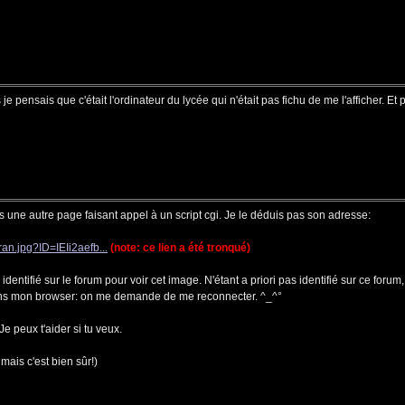
pensais que c'était l'ordinateur du lycée qui n'était pas fichu de me l'afficher. Et p
s une autre page faisant appel à un script cgi. Je le déduis pas son adresse:
ran.jpg?ID=IEIi2aefb...
(note: ce lien a été tronqué)
e identifié sur le forum pour voir cet image. N'étant a priori pas identifié sur ce for
dans mon browser: on me demande de me reconnecter. ^_^°
Je peux t'aider si tu veux.
mais c'est bien sûr!)