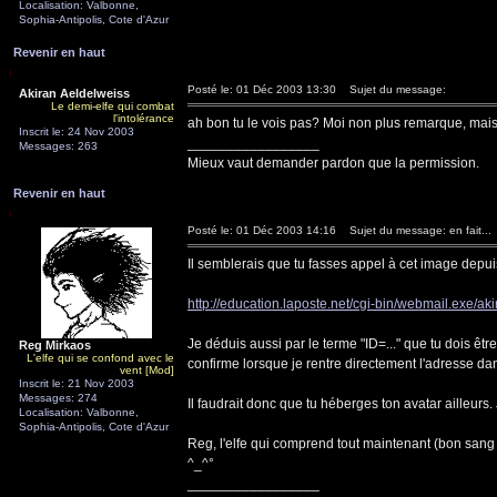
Localisation: Valbonne,
Sophia-Antipolis, Cote d'Azur
Revenir en haut
Posté le: 01 Déc 2003 13:30
Sujet du message:
Akiran Aeldelweiss
Le demi-elfe qui combat
l'intolérance
ah bon tu le vois pas? Moi non plus remarque, mais je 
Inscrit le: 24 Nov 2003
_________________
Messages: 263
Mieux vaut demander pardon que la permission.
Revenir en haut
Posté le: 01 Déc 2003 14:16
Sujet du message: en fait...
Il semblerais que tu fasses appel à cet image depui
http://education.laposte.net/cgi-bin/webmail.exe/aki
Je déduis aussi par le terme "ID=..." que tu dois êtr
Reg Mirkaos
L'elfe qui se confond avec le
confirme lorsque je rentre directement l'adresse 
vent [Mod]
Inscrit le: 21 Nov 2003
Messages: 274
Il faudrait donc que tu héberges ton avatar ailleurs. 
Localisation: Valbonne,
Sophia-Antipolis, Cote d'Azur
Reg, l'elfe qui comprend tout maintenant (bon sang 
^_^°
_________________