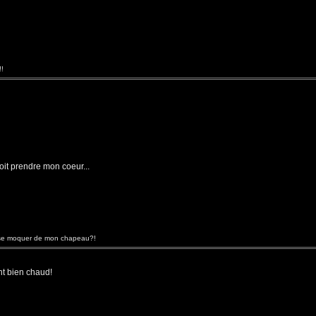
!!
oit prendre mon coeur...
se moquer de mon chapeau?!
nt bien chaud!