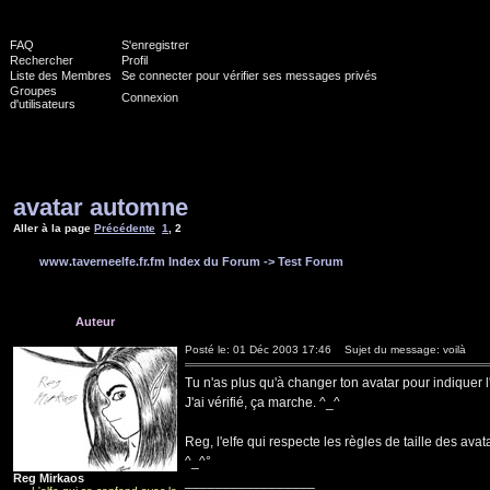
FAQ
S'enregistrer
Rechercher
Profil
Liste des Membres
Se connecter pour vérifier ses messages privés
Groupes
Connexion
d'utilisateurs
avatar automne
Aller à la page
Précédente
1
,
2
www.taverneelfe.fr.fm Index du Forum
->
Test Forum
Auteur
Posté le: 01 Déc 2003 17:46
Sujet du message: voilà
Tu n'as plus qu'à changer ton avatar pour indiquer l
J'ai vérifié, ça marche. ^_^
Reg, l'elfe qui respecte les règles de taille des avat
^_^°
Reg Mirkaos
_________________