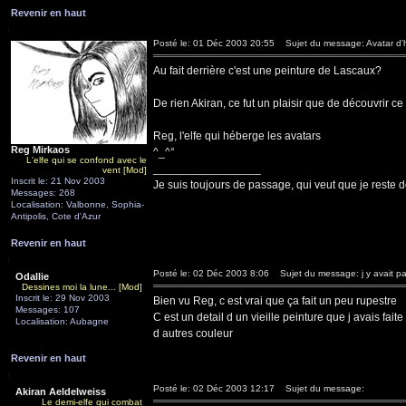
Revenir en haut
Posté le: 01 Déc 2003 20:55
Sujet du message: Avatar d'hi
Au fait derrière c'est une peinture de Lascaux?
De rien Akiran, ce fut un plaisir que de découvrir c
Reg, l'elfe qui héberge les avatars
Reg Mirkaos
^_^°
L'elfe qui se confond avec le
_________________
vent [Mod]
Inscrit le: 21 Nov 2003
Je suis toujours de passage, qui veut que je reste d
Messages: 268
Localisation: Valbonne, Sophia-
Antipolis, Cote d'Azur
Revenir en haut
Posté le: 02 Déc 2003 8:06
Sujet du message: j y avait pa
Odallie
Dessines moi la lune... [Mod]
Inscrit le: 29 Nov 2003
Bien vu Reg, c est vrai que ça fait un peu rupestre
Messages: 107
C est un detail d un vieille peinture que j avais fai
Localisation: Aubagne
d autres couleur
Revenir en haut
Posté le: 02 Déc 2003 12:17
Sujet du message:
Akiran Aeldelweiss
Le demi-elfe qui combat