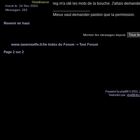
l'intolérance
reg m'a oté les mots de la bouche. J'allais demander 
Inscrit le: 24 Nov 2003
_________________
Messages: 262
Mieux vaut demander pardon que la permission.
Revenir en haut
Montrer les messages depuis:
www.taverneelfe.fr.fm Index du Forum
->
Test Forum
Page
2
sur
2
Powered by phpBB © 2001, 2
Traduction par :
phpBB-fr.c