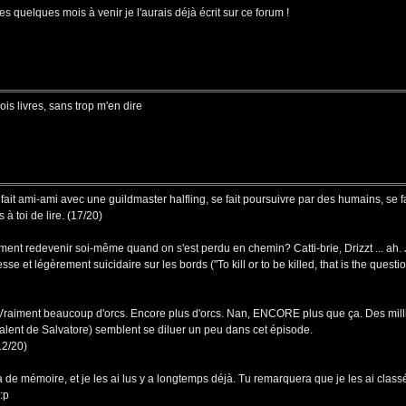
les quelques mois à venir je l'aurais déjà écrit sur ce forum !
is livres, sans trop m'en dire
, fait ami-ami avec une guildmaster halfling, se fait poursuivre par des humains, se
 à toi de lire. (17/20)
omment redevenir soi-même quand on s'est perdu en chemin? Catti-brie, Drizzt ... ah
t légèrement suicidaire sur les bords ("To kill or to be killed, that is the question..
Vraiment beaucoup d'orcs. Encore plus d'orcs. Nan, ENCORE plus que ça. Des millie
e talent de Salvatore) semblent se diluer un peu dans cet épisode.
12/20)
 de mémoire, et je les ai lus y a longtemps déjà. Tu remarquera que je les ai classé
:p