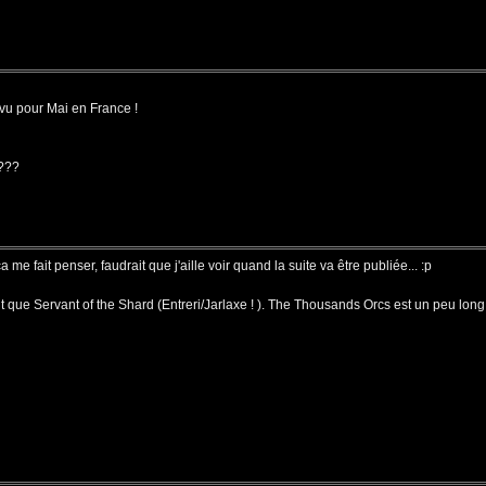
évu pour Mai en France !
 ???
 ça me fait penser, faudrait que j'aille voir quand la suite va être publiée... :p
 que Servant of the Shard (Entreri/Jarlaxe ! ). The Thousands Orcs est un peu long