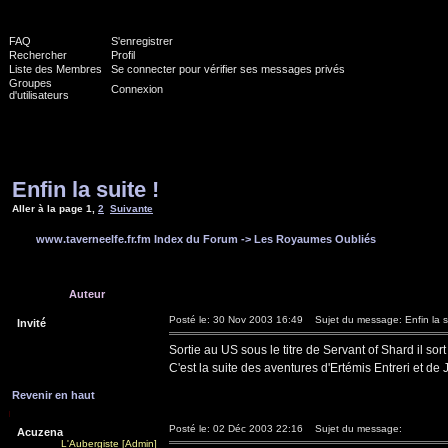
FAQ
S'enregistrer
Rechercher
Profil
Liste des Membres
Se connecter pour vérifier ses messages privés
Groupes
Connexion
d'utilisateurs
Enfin la suite !
Aller à la page
1
,
2
Suivante
www.taverneelfe.fr.fm Index du Forum
->
Les Royaumes Oubliés
Auteur
Posté le: 30 Nov 2003 16:49
Sujet du message: Enfin la su
Invité
Sortie au US sous le titre de Servant of Shard il sort 
C'est la suite des aventures d'Ertémis Entreri et de 
Revenir en haut
Posté le: 02 Déc 2003 22:16
Sujet du message:
Acuzena
L'Aubergiste [Admin]