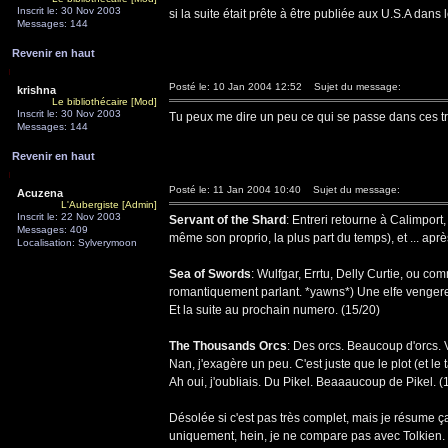
Inscrit le: 30 Nov 2003
si la suite était prête à être publiée aux U.S.A dans 
Messages: 144
Revenir en haut
Posté le: 10 Jan 2004 12:52
Sujet du message:
krishna
Le bibliothécaire [Mod]
Inscrit le: 30 Nov 2003
Tu peux me dire un peu ce qui se passe dans ces tro
Messages: 144
Revenir en haut
Posté le: 11 Jan 2004 10:40
Sujet du message:
Acuzena
L'Aubergiste [Admin]
Inscrit le: 22 Nov 2003
Servant of the Shard
: Entreri retourne à Calimport
Messages: 409
même son proprio, la plus part du temps), et ... après
Localisation: Sylverymoon
Sea of Swords
: Wulfgar, Errtu, Delly Curtie, ou c
romantiquement parlant. *yawns*) Une elfe vengeresse e
Et la suite au prochain numero. (15/20)
The Thousands Orcs
: Des orcs. Beaucoup d'orcs. 
Nan, j'exagère un peu. C'est juste que le plot (et l
Ah oui, j'oubliais. Du Pikel. Beaaaucoup de Pikel. (
Désolée si c'est pas très complet, mais je résume ça
uniquement, hein, je ne compare pas avec Tolkien. 