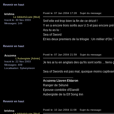
Revenir en haut
Posté le: 07 Jan 2004 17:28
Sujet du message:
krishna
Le bibliothécaire [Mod]
Inscrit le: 30 Nov 2003
Snif elle est trop bien la fin de ce drizzt !
Messages: 144
Y en a encore trois sortis aux U.S et pas encore pr
Acu tu as lu :
Sea of Sword
Et les deux premiers de la trilogie : Un millier d'Orc
Revenir en haut
Posté le: 07 Jan 2004 21:59
Sujet du message:
Acuzena
L'Aubergiste [Admin]
Inscrit le: 22 Nov 2003
Je les ai lu en anglais des qu'ils sont sortis ... tiens
Messages: 409
Localisation: Sylverymoon
Sea of Swords est pas mal, quoique moins captivant
_________________
Acuzena Llaven Eldaron
Ranger de Séluné
Epouse comblée d'Elandil
Aubergiste de la Elf Song Inn
Revenir en haut
Posté le: 10 Jan 2004 11:08
Sujet du message:
krishna
Le bibliothécaire [Mod]