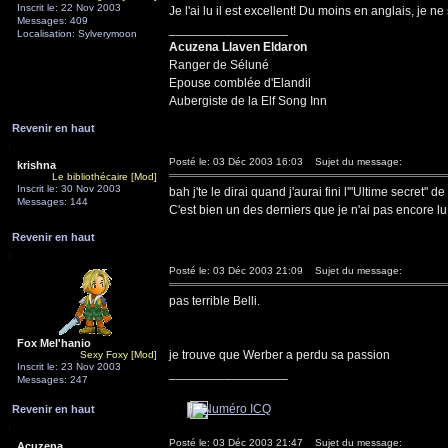
Inscrit le: 22 Nov 2003
Je l'ai lu il est excellent! Du moins en anglais, je n
Messages: 409
_________________
Localisation: Sylverymoon
Acuzena Llaven Eldaron
Ranger de Séluné
Epouse comblée d'Elandil
Aubergiste de la Elf Song Inn
Revenir en haut
Posté le: 03 Déc 2003 16:03
Sujet du message:
krishna
Le bibliothécaire [Mod]
Inscrit le: 30 Nov 2003
bah j'te le dirai quand j'aurai fini l'"Ultime secret" d
Messages: 144
C'est bien un des derniers que je n'ai pas encore lu 
Revenir en haut
Posté le: 03 Déc 2003 21:09
Sujet du message:
pas terrible Belli.
Fox Mel'hanio
je trouve que Werber a perdu sa passion
Sexy Foxy [Mod]
Inscrit le: 23 Nov 2003
_________________
Messages: 247
Revenir en haut
Posté le: 03 Déc 2003 21:47
Sujet du message:
Acuzena