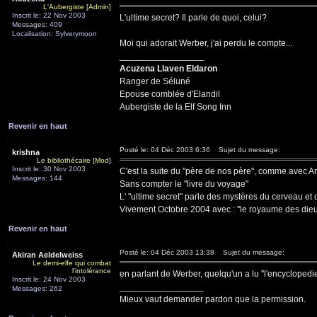
L'Aubergiste [Admin]
Inscrit le: 22 Nov 2003
L'ultime secret? Il parle de quoi, celui?
Messages: 409
Localisation: Sylverymoon
Moi qui adorait Werber, j'ai perdu le compte...
_________________
Acuzena Llaven Eldaron
Ranger de Séluné
Epouse comblée d'Elandil
Aubergiste de la Elf Song Inn
Revenir en haut
Posté le: 04 Déc 2003 6:36
Sujet du message:
krishna
Le bibliothécaire [Mod]
Inscrit le: 30 Nov 2003
C'est la suite du "père de nos père", comme avec Arei
Messages: 144
Sans compter le "livre du voyage"
L' "ultime secret" parle des mystères du cerveau et
Vivement Octobre 2004 avec : "le royaume des dieux
Revenir en haut
Posté le: 04 Déc 2003 13:38
Sujet du message:
Akiran Aeldelweiss
Le demi-elfe qui combat
l'intolérance
en parlant de Werber, quelqu'un a lu "l'encyclopedie
Inscrit le: 24 Nov 2003
_________________
Messages: 262
Mieux vaut demander pardon que la permission.