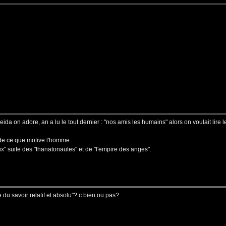
da on adore, an a lu le tout dernier : "nos amis les humains" alors on voulait lire le
 de ce que motive l'homme.
" suite des "thanatonautes" et de "l'empire des anges".
 du savoir relatif et absolu"? c bien ou pas?