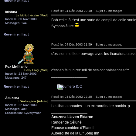
Revenir en haut
Posté le: 04 Déc 2003 20:10
Sujet du message:
krishna
Le bibliothécaire [Mod]
Inscrit le: 30 Nov 2003
Bah celle là c'est une sorte de compil de celle sort
Messages: 144
Sympas à lire
Revenir en haut
Posté le: 04 Déc 2003 21:59
Sujet du message:
c'est son meilleur ouvrage avec les thanatonautes e
Fox Mel'hanio
c'est en fait un recueil de ses connaissances ^^
Sexy Foxy [Mod]
Inscrit le: 23 Nov 2003
_________________
Messages: 247
Revenir en haut
Posté le: 04 Déc 2003 22:25
Sujet du message:
Acuzena
L'Aubergiste [Admin]
Inscrit le: 22 Nov 2003
Les thanatonautes... un extraordinaire bookin :p
Messages: 409
_________________
Localisation: Sylverymoon
Acuzena Llaven Eldaron
Ranger de Séluné
Epouse comblée d'Elandil
Aubergiste de la Elf Song Inn