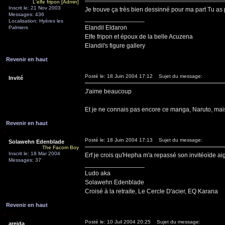
L'elfe fripon [Admin]
Inscrit le: 21 Nov 2003
Je trouve ça très bien dessinné pour ma part Tu as p
Messages: 436
_________________
Localisation: Hyères les
Elandil Eldaron
Palmiers
Elfe fripon et époux de la belle Acuzena
Elandil's figure gallery
Revenir en haut
Posté le: 18 Juin 2004 17:12
Sujet du message:
Invité
J'aime beaucoup
Et je ne connais pas encore ce manga, Naruto, mais 
Revenir en haut
Posté le: 18 Juin 2004 17:13
Sujet du message:
Solawehn Edenblade
The Facom Boy
Inscrit le: 18 Mar 2004
Erf je crois qu'Hepha m'a repassé son invitéoïde aig
Messages: 37
_________________
Ludo aka
Solawehn Edenblade
Croisé à la retraite, Le Cercle D'acier, EQ Karana
Revenir en haut
Posté le: 10 Juil 2004 20:25
Sujet du message:
areida