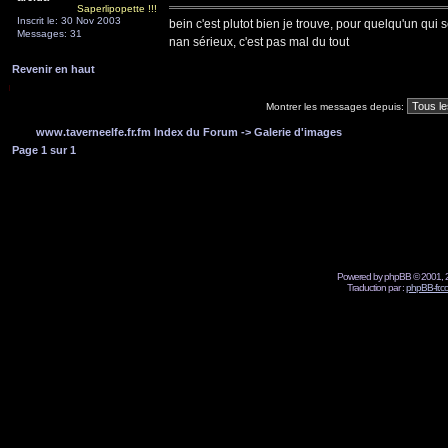
Saperlipopette !!!
Inscrit le: 30 Nov 2003
bein c'est plutot bien je trouve, pour quelqu'un qui 
Messages: 31
nan sérieux, c'est pas mal du tout
Revenir en haut
Montrer les messages depuis:
www.taverneelfe.fr.fm Index du Forum
->
Galerie d'images
Page
1
sur
1
Powered by phpBB © 2001, 2
Traduction par :
phpBB-fr.c