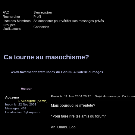
FAQ
S'enregistrer
Rechercher
Profil
Liste des Membres
Se connecter pour vérifier ses messages privés
Groupes
Connexion
d'utilisateurs
Ca tourne au masochisme?
www.taverneelfe.fr.fm Index du Forum
->
Galerie d'images
Auteur
Posté le: 11 Juin 2004 20:15
Sujet du message: Ca tourn
Acuzena
L'Aubergiste [Admin]
Inscrit le: 22 Nov 2003
Mais pourquoi je m'entête?
Messages: 409
Localisation: Sylverymoon
*Pour faire rire tes amis du forum*
Ah. Ouais. Cool.