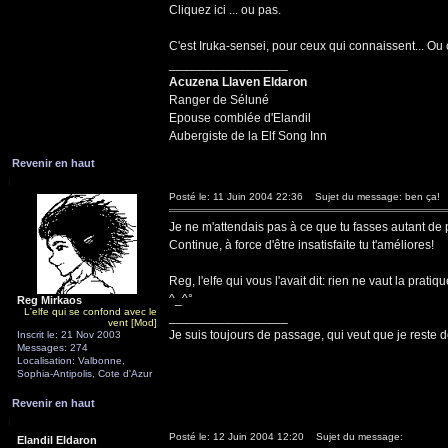
Cliquez ici ... ou pas.
C'est Iruka-sensei, pour ceux qui connaissent... Ou
_________________
Acuzena Llaven Eldaron
Ranger de Séluné
Epouse comblée d'Elandil
Aubergiste de la Elf Song Inn
Revenir en haut
Posté le: 11 Juin 2004 22:36
Sujet du message: ben ça!
Je ne m'attendais pas à ce que tu fasses autant de 
Continue, à force d'être insatisfaite tu t'améliores!
Reg, l'elfe qui vous l'avait dit: rien ne vaut la pratiq
^_^°
Reg Mirkaos
L'elfe qui se confond avec le
_________________
vent [Mod]
Je suis toujours de passage, qui veut que je reste d
Inscrit le: 21 Nov 2003
Messages: 274
Localisation: Valbonne,
Sophia-Antipolis, Cote d'Azur
Revenir en haut
Posté le: 12 Juin 2004 12:20
Sujet du message:
Elandil Eldaron