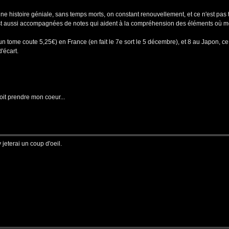
e histoire géniale, sans temps morts, on constant renouvellement, et ce n'est pas 
s est aussi accompagnées de notes qui aident à la compréhension des éléments où m
 un tome coute 5,25€) en France (en fait le 7e sort le 5 décembre), et 8 au Japon, ce
'écart.
oit prendre mon coeur...
 jeterai un coup d'oeil.