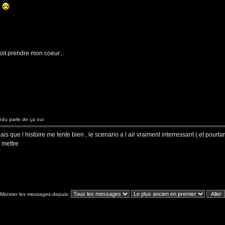
.
oit prendre mon coeur...
du parle de ça oui
 que l histoire me tente bien , le scenario a l air vraiment interressant ( et pourta
 mettre
Montrer les messages depuis: