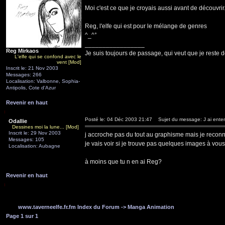
Moi c'est ce que je croyais aussi avant de découvrir
Reg, l'elfe qui est pour le mélange de genres
^_^°
_________________
Reg Mirkaos
Je suis toujours de passage, qui veut que je reste d
L'elfe qui se confond avec le
vent [Mod]
Inscrit le: 21 Nov 2003
Messages: 266
Localisation: Valbonne, Sophia-
Antipolis, Cote d'Azur
Revenir en haut
Posté le: 04 Déc 2003 21:47
Sujet du message: J ai enten
Odallie
Dessines moi la lune... [Mod]
Inscrit le: 29 Nov 2003
j accroche pas du tout au graphisme mais je reconnais
Messages: 105
je vais voir si je trouve pas quelques images à vous
Localisation: Aubagne
à moins que tu n en ai Reg?
Revenir en haut
www.taverneelfe.fr.fm Index du Forum
->
Manga Animation
Page
1
sur
1