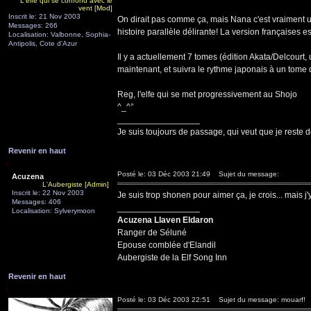
L'elfe qui se confond avec le
vent [Mod]
Inscrit le: 21 Nov 2003
On dirait pas comme ça, mais Nana c'est vraiment un
Messages: 266
histoire parallèle délirante! La version française
Localisation: Valbonne, Sophia-
Antipolis, Cote d'Azur
Il y a actuellement 7 tomes (édition Akata/Delcourt,
maintenant, et suivra le rythme japonais à un tome d
Reg, l'elfe qui se met progressivement au Shojo
^_^°
_________________
Je suis toujours de passage, qui veut que je reste d
Revenir en haut
Posté le: 03 Déc 2003 21:49
Sujet du message:
Acuzena
L'Aubergiste [Admin]
Inscrit le: 22 Nov 2003
Je suis trop shonen pour aimer ça, je crois... mais j'y
Messages: 406
_________________
Localisation: Sylverymoon
Acuzena Llaven Eldaron
Ranger de Séluné
Epouse comblée d'Elandil
Aubergiste de la Elf Song Inn
Revenir en haut
Posté le: 03 Déc 2003 22:51
Sujet du message: mouarf!