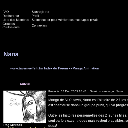
FAQ
S'enregistrer
Rechercher
Profil
Liste des Membres
Se connecter pour vérifier ses messages privés
Groupes
Connexion
d'utilisateurs
Nana
www.taverneelfe.fr.fm Index du Forum
->
Manga Animation
Auteur
Posté le: 03 Déc 2003 18:43
Sujet du message: Nana
Manga de Ai Yazawa, Nana est l'histoire de 2 filles 
est chanteuse dans un groupe punk, qui va progres
Outre les histoires personnelles des 2 jeunes fille
sont parfois excentriques mais restent plausibles
Reg Mirkaos
deux!