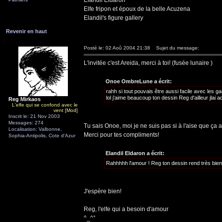
Elandil Eldaron
Elfe fripon et époux de la belle Acuzena
Elandil's figure gallery
Revenir en haut
Posté le: 02 Aoû 2004 21:38
Sujet du message:
L'invitée c'est Areida, merci à toi! (fusée lunaire )
Onoe OmbreLune a écrit:
rahh si tout pouvais être aussi facile avec les ga
lol j'aime beaucoup ton dessin Reg d'ailleur jlai a
Reg Mirkaos
L'elfe qui se confond avec le
vent [Mod]
Inscrit le: 21 Nov 2003
Messages: 274
Tu sais Onoe, moi je ne suis pas si à l'aise que ça a
Localisation: Valbonne,
Merci pour tes compliments!
Sophia-Antipolis, Cote d'Azur
Elandil Eldaron a écrit:
Rahhhhh l'amour ! Reg ton dessin rend très bie
J'espère bien!
Reg, l'elfe qui a besoin d'amour
^_^°