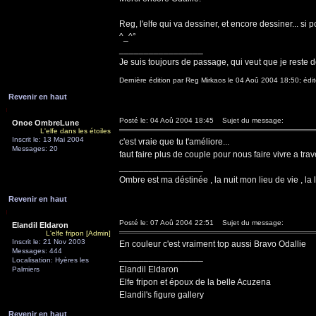
Reg, l'elfe qui va dessiner, et encore dessiner... si p
^_^°
_________________
Je suis toujours de passage, qui veut que je reste d
Dernière édition par Reg Mirkaos le 04 Aoû 2004 18:50; édit
Revenir en haut
Posté le: 04 Aoû 2004 18:45
Sujet du message:
Onoe OmbreLune
L'elfe dans les étoiles
Inscrit le: 13 Mai 2004
c'est vraie que tu t'améliore...
Messages: 20
faut faire plus de couple pour nous faire vivre a trav
_________________
Ombre est ma déstinée , la nuit mon lieu de vie , la 
Revenir en haut
Posté le: 07 Aoû 2004 22:51
Sujet du message:
Elandil Eldaron
L'elfe fripon [Admin]
Inscrit le: 21 Nov 2003
En couleur c'est vraiment top aussi Bravo Odallie
Messages: 444
_________________
Localisation: Hyères les
Elandil Eldaron
Palmiers
Elfe fripon et époux de la belle Acuzena
Elandil's figure gallery
Revenir en haut