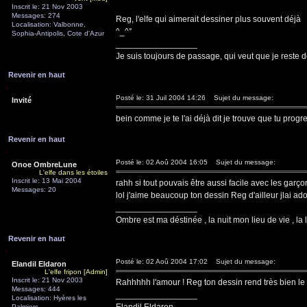
Inscrit le: 21 Nov 2003
Messages: 274
Reg, l'elfe qui aimerait dessiner plus souvent déjà
Localisation: Valbonne,
^_^°
Sophia-Antipolis, Cote d'Azur
_________________
Je suis toujours de passage, qui veut que je reste d
Revenir en haut
Posté le: 31 Juil 2004 14:26
Sujet du message:
Invité
bein comme je te l'ai déjà dit je trouve que tu pro
Revenir en haut
Posté le: 02 Aoû 2004 16:05
Sujet du message:
Onoe OmbreLune
L'elfe dans les étoiles
Inscrit le: 13 Mai 2004
rahh si tout pouvais être aussi facile avec les garçon
Messages: 20
lol j'aime beaucoup ton dessin Reg d'ailleur jlai ad
_________________
Ombre est ma déstinée , la nuit mon lieu de vie , la 
Revenir en haut
Posté le: 02 Aoû 2004 17:02
Sujet du message:
Elandil Eldaron
L'elfe fripon [Admin]
Inscrit le: 21 Nov 2003
Rahhhhh l'amour ! Reg ton dessin rend très bien l
Messages: 444
_________________
Localisation: Hyères les
Palmiers