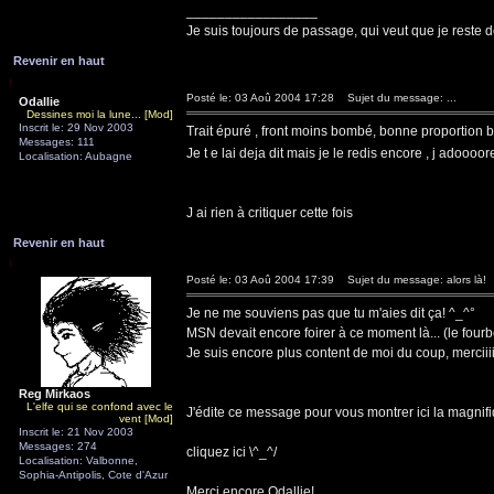
_________________
Je suis toujours de passage, qui veut que je reste d
Revenir en haut
Posté le: 03 Aoû 2004 17:28
Sujet du message: ...
Odallie
Dessines moi la lune... [Mod]
Inscrit le: 29 Nov 2003
Trait épuré , front moins bombé, bonne proportion 
Messages: 111
Je t e lai deja dit mais je le redis encore , j adoooo
Localisation: Aubagne
J ai rien à critiquer cette fois
Revenir en haut
Posté le: 03 Aoû 2004 17:39
Sujet du message: alors là!
Je ne me souviens pas que tu m'aies dit ça! ^_^°
MSN devait encore foirer à ce moment là... (le fourb
Je suis encore plus content de moi du coup, merciiiiiiiiiiii
Reg Mirkaos
L'elfe qui se confond avec le
J'édite ce message pour vous montrer ici la magnifiq
vent [Mod]
Inscrit le: 21 Nov 2003
Messages: 274
cliquez ici \^_^/
Localisation: Valbonne,
Sophia-Antipolis, Cote d'Azur
Merci encore Odallie!