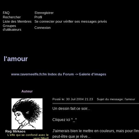
FAQ
S'enregistrer
Rechercher
Profil
Liste des Membres
Se connecter pour vérifier ses messages privés
Groupes
Connexion
d'utilisateurs
l'amour
www.taverneelfe.fr.fm Index du Forum
->
Galerie d'images
Auteur
Posté le: 30 Juil 2004 21:23
Sujet du message: l'amour
Un dessin fait ce soir...
Cliquez ici ^_^
J'aimerais bien le mettre en couleurs, mais pour l'ins
Reg Mirkaos
L'elfe qui se confond avec le
peut-être que je rêve...
vent [Mod]