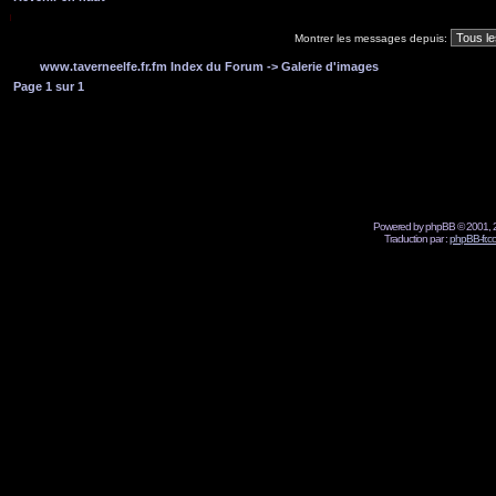
Montrer les messages depuis:
www.taverneelfe.fr.fm Index du Forum
->
Galerie d'images
Page
1
sur
1
Powered by phpBB © 2001, 2
Traduction par :
phpBB-fr.c