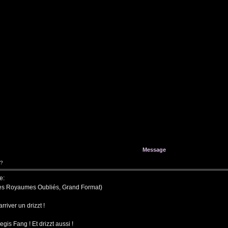
Message
 ?
e:
 (Les Royaumes Oubliés, Grand Format)
rriver un drizzt !
gis Fang ! Et drizzt aussi !