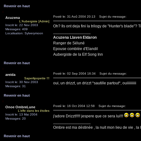
Revenir en haut
Posté le: 31 Aoû 2004 20:13
Sujet du message:
Acuzena
L'Aubergiste [Admin]
Inscrit le: 22 Nov 2003
Oh? Ils ont deja fini la trilogy de "Hunter's blade"? Ti
Messages: 409
_________________
Localisation: Sylverymoon
Acuzena Llaven Eldaron
Ranger de Séluné
Epouse comblée d'Elandil
Aubergiste de la Elf Song Inn
Revenir en haut
Posté le: 02 Sep 2004 16:34
Sujet du message:
areida
Saperlipopette !!!
Inscrit le: 30 Nov 2003
oui, un drizzt, un drizzt *sautille partout*, ouiiiiiiiiii
Messages: 31
Revenir en haut
Posté le: 16 Oct 2004 12:58
Sujet du message:
Onoe OmbreLune
L'elfe dans les étoiles
Inscrit le: 13 Mai 2004
j'adore Drizzt!!!!! jespere que ce sera lui!!!
Messages: 20
_________________
Ombre est ma déstinée , la nuit mon lieu de vie , la 
Revenir en haut