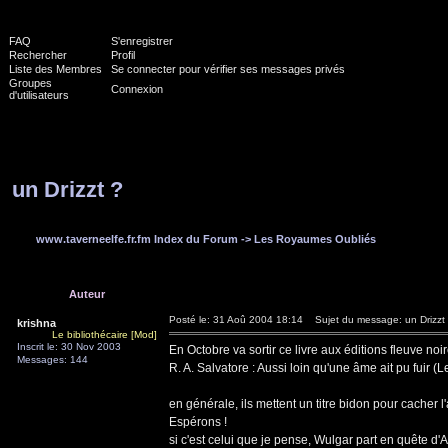
FAQ
S'enregistrer
Rechercher
Profil
Liste des Membres
Se connecter pour vérifier ses messages privés
Groupes
Connexion
d'utilisateurs
un Drizzt ?
www.taverneelfe.fr.fm Index du Forum
->
Les Royaumes Oubliés
Auteur
Posté le: 31 Aoû 2004 18:14
Sujet du message: un Drizzt
krishna
Le bibliothécaire [Mod]
Inscrit le: 30 Nov 2003
En Octobre va sortir ce livre aux éditions fleuve noir
Messages: 144
R. A. Salvatore : Aussi loin qu'une âme ait pu fuir
en générale, ils mettent un titre bidon pour cacher l'a
Espérons !
si c'est celui que je pense, Wulgar part en quête d'Ae