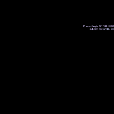
Powered by phpBB 2.0.6 © 2001
Traduction par :
phpBB-fr.c