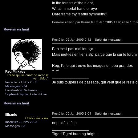
In the forests of the night,
What immortal hand or eye
Dare frame thy fearful symmetry?
Dernière édition par lilitanis le 05 Jan 2005 1:06; édité 1 fois
Revenir en haut
Posté le: 05 Jan 2005 0:42
Sujet du message:
Ben c'est pas mal tout ça!
Mais met-les en liens stp, parce que là sur le forum 
Reg, l'elfe qui trouve les images un peu grandes
^_^°
Reg Mirkaos
L'elfe qui se confond avec le
_________________
vent [Mod]
Je suis toujours de passage, qui veut que je reste d
Inscrit le: 21 Nov 2003
Messages: 274
Localisation: Valbonne,
Sophia-Antipolis, Cote d'Azur
Revenir en haut
Posté le: 05 Jan 2005 1:04
Sujet du message:
lilitanis
Chtite druidesse
Inscrit le: 22 Nov 2003
oops désolé :p
Messages: 83
_________________
Tiger! Tiger! burning bright