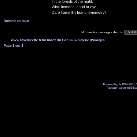
In the forests of the night,
What immortal hand or eye
Dare frame thy fearful symmetry?
Revenir en haut
Montrer les messages depuis:
www.taverneelfe.fr.fm Index du Forum
->
Galerie d'images
Page
1
sur
1
Powered by phpBB © 2001, 2
Traduction par :
phpBB-fr.c