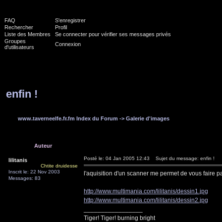
FAQ
S'enregistrer
Rechercher
Profil
Liste des Membres
Se connecter pour vérifier ses messages privés
Groupes
Connexion
d'utilisateurs
enfin !
www.taverneelfe.fr.fm Index du Forum
->
Galerie d'images
Auteur
Posté le: 04 Jan 2005 12:43
Sujet du message: enfin !
lilitanis
Chtite druidesse
Inscrit le: 22 Nov 2003
l'aquisition d'un scanner me permet de vous faire p
Messages: 83
http://www.multimania.com/lilitanis/dessin1.jpg
http://www.multimania.com/lilitanis/dessin2.jpg
_________________
Tiger! Tiger! burning bright