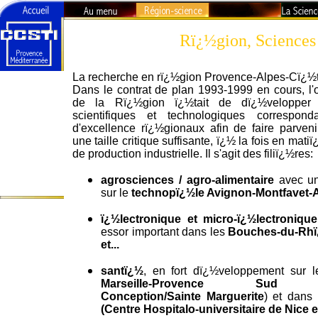
Rï¿½gion, Sciences
Rï¿½gion-
La recherche en rï¿½gion Provence-Alpes-Cï¿½t
Science
Dans le contrat de plan 1993-1999 en cours, l'ob
-Technologies
de la Rï¿½gion ï¿½tait de dï¿½velopper 
scientifiques et technologiques correspo
La recherche en
d'excellence rï¿½gionaux afin de faire parveni
PACA
une taille critique suffisante, ï¿½ la fois en mat
de production industrielle. Il s'agit des filiï¿½res:
Universitï¿½s
L'Agenda du
agrosciences / agro-alimentaire
avec une
Curieux
sur le
technopï¿½le Avignon-Montfavet-
ï¿½lectronique et micro-ï¿½lectronique
essor important dans les
Bouches-du-Rhï
et...
santï¿½
, en fort dï¿½veloppement sur 
Marseille-Provence Sud (L
Conception/Sainte Marguerite
) et dans 
(Centre Hospitalo-universitaire de Nice e