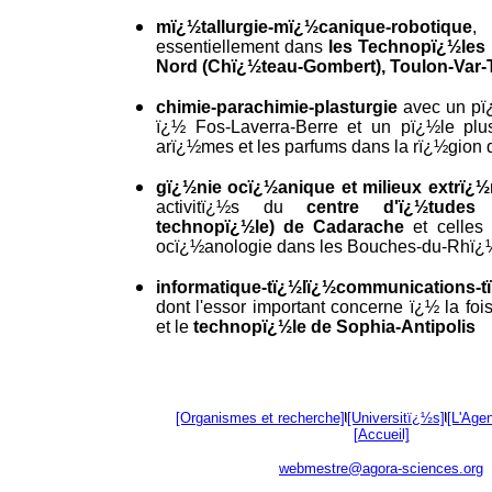
mï¿½tallurgie-mï¿½canique-robotique
, 
essentiellement dans
les Technopï¿½les 
Nord (Chï¿½teau-Gombert), Toulon-Var-
chimie-parachimie-plasturgie
avec un pï
ï¿½ Fos-Laverra-Berre et un pï¿½le plu
arï¿½mes et les parfums dans la rï¿½gion d
gï¿½nie ocï¿½anique et milieux extrï¿
activitï¿½s du
centre d'ï¿½tudes 
technopï¿½le) de Cadarache
et celles
ocï¿½anologie dans les Bouches-du-Rhï¿½n
informatique-tï¿½lï¿½communications-t
dont l'essor important concerne ï¿½ la foi
et le
technopï¿½le de Sophia-Antipolis
[Organismes et recherche]
[Universitï¿½s]
[L'Age
[Accueil]
webmestre@agora-sciences.org