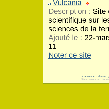
Vulcania
Description :
Site
scientifique sur le
sciences de la ter
Ajouté le :
22-mar
11
Noter ce site
Classement : Títre (
A
\
D
Sites classés par: Notat