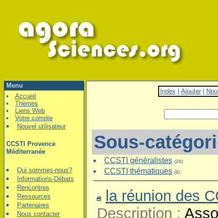
Menu
Index
|
Ajouter
|
Nou
Accueil
Thèmes
Liens Web
Votre compte
Nouvel utilisateur
Sous-catégor
CCSTI Provence
Méditerranée
CCSTI généralistes
(26)
Qui sommes-nous?
CCSTI thématiques
(9)
Informations-Débats
Rencontres
la réunion des 
Ressources
Partenaires
Description :
Asso
Nous contacter